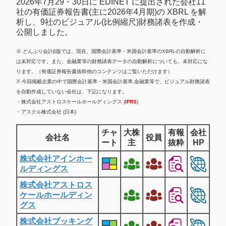
2026年7月29・30日に EDINET に提出された会社11
社の有価証券報告書(主に2026年4月期)の XBRL を解
析し、9社のビジュアル(比例縮尺)財務諸表を作成・
公開しました。
※ どんぶり会計β版では、現在、国際会計基準・米国会計基準のXBRLの自動解析に
は未対応です。また、金融業等の財務諸表データの自動解析についても、未対応にな
ります。（有価証券報告書抜粋他のコンテンツはご覧いただけます）
※ 今回掲載企業の中で国際会計基準・米国会計基準,金融業等で、ビジュアル財務諸表
を自動作成していない会社は、下記になります。
・株式会社アストロスケールホールディングス (
IFRS
)
・アスクル株式会社 (日本)
チャ
大株
有報
会社
会社名
役員
ート
主
抜粋
HP
株式会社アインホー
ルディングス
株式会社アストロス
ケールホールディン
グス
株式会社ブッキング