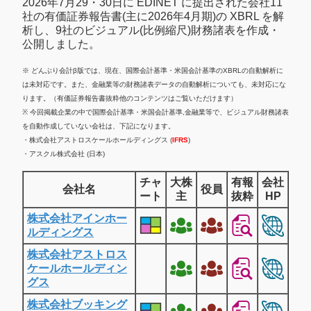
2026年7月29・30日に EDINET に提出された会社11
社の有価証券報告書(主に2026年4月期)の XBRL を解
析し、9社のビジュアル(比例縮尺)財務諸表を作成・
公開しました。
※ どんぶり会計β版では、現在、国際会計基準・米国会計基準のXBRLの自動解析に
は未対応です。また、金融業等の財務諸表データの自動解析についても、未対応にな
ります。（有価証券報告書抜粋他のコンテンツはご覧いただけます）
※ 今回掲載企業の中で国際会計基準・米国会計基準,金融業等で、ビジュアル財務諸表
を自動作成していない会社は、下記になります。
・株式会社アストロスケールホールディングス (
IFRS
)
・アスクル株式会社 (日本)
チャ
大株
有報
会社
会社名
役員
ート
主
抜粋
HP
株式会社アインホー
ルディングス
株式会社アストロス
ケールホールディン
グス
株式会社ブッキング