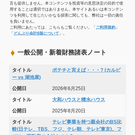
言も提供しません。本コンテンツを投資等の意思決定の目的で使
用することは適切ではありません。本サイトあるいは本コンテン
ツを利用して生じたいかなる損害に関しても、弊社は一切の責任
を負いません。
ご利用にあたっては、こちらもご覧ください。「
ご利用規約
」
「
どんぶり会計β版について
」。
一般公開・新着財務諸表ノート
タイトル
ポテチと言えば・・・? (カルビ
ー vs 湖池屋)
公開日
2026年6月25日
タイトル
大和ハウスと積水ハウス
公開日
2025年8月20日
タイトル
テレビ事業を持つ親会社のBS比
較(日テレ、TBS、フジ、テレ朝、テレビ東京)。フ