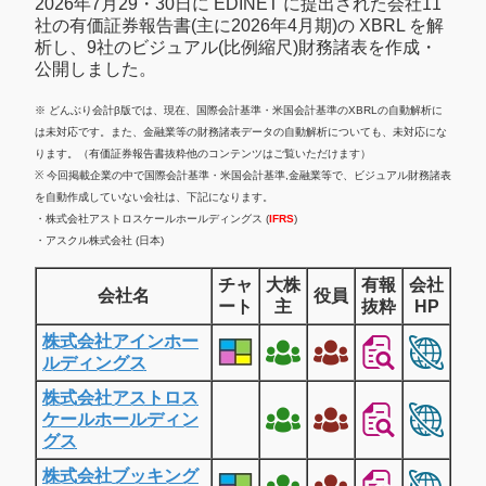
2026年7月29・30日に EDINET に提出された会社11
社の有価証券報告書(主に2026年4月期)の XBRL を解
析し、9社のビジュアル(比例縮尺)財務諸表を作成・
公開しました。
※ どんぶり会計β版では、現在、国際会計基準・米国会計基準のXBRLの自動解析に
は未対応です。また、金融業等の財務諸表データの自動解析についても、未対応にな
ります。（有価証券報告書抜粋他のコンテンツはご覧いただけます）
※ 今回掲載企業の中で国際会計基準・米国会計基準,金融業等で、ビジュアル財務諸表
を自動作成していない会社は、下記になります。
・株式会社アストロスケールホールディングス (
IFRS
)
・アスクル株式会社 (日本)
チャ
大株
有報
会社
会社名
役員
ート
主
抜粋
HP
株式会社アインホー
ルディングス
株式会社アストロス
ケールホールディン
グス
株式会社ブッキング