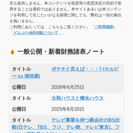
言も提供しません。本コンテンツを投資等の意思決定の目的で使
用することは適切ではありません。本サイトあるいは本コンテン
ツを利用して生じたいかなる損害に関しても、弊社は一切の責任
を負いません。
ご利用にあたっては、こちらもご覧ください。「
ご利用規約
」
「
どんぶり会計β版について
」。
一般公開・新着財務諸表ノート
タイトル
ポテチと言えば・・・? (カルビ
ー vs 湖池屋)
公開日
2026年6月25日
タイトル
大和ハウスと積水ハウス
公開日
2025年8月20日
タイトル
テレビ事業を持つ親会社のBS比
較(日テレ、TBS、フジ、テレ朝、テレビ東京)。フ