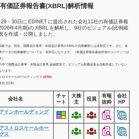
有価証券報告書(XBRL)解析情報
7月29・30日に EDINET に提出された会社11社の有価証券報
2026年4月期)の XBRL を解析し、9社のビジュアル(比例縮
諸表を作成・公開しました。
計β版では、現在、国際会計基準・米国会計基準のXBRLの自動解析には未対応です。また、金
表データの自動解析についても、未対応になります。（有価証券報告書抜粋他のコンテンツは
す）
業の中で国際会計基準・米国会計基準,金融業等で、ビジュアル財務諸表を自動作成していない
なります。
トロスケールホールディングス (
IFRS
)
社 (日本)
チャ
大株
有報
会社
会社名
役員
ート
主
抜粋
HP
アインホールディング
アストロスケールホー
グス