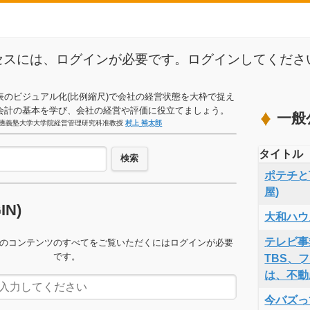
セスには、ログインが必要です。ログインしてくださ
表のビジュアル化(比例縮尺)で会社の経営状態を大枠で捉え
会計の基本を学び、会社の経営や評価に役立てましょう。
一般
應義塾大学大学院経営管理研究科准教授
村上 裕太郎
タイトル
検索
ポテチと言
屋)
GIN)
大和ハウ
テレビ事
のコンテンツのすべてをご覧いただくにはログインが必要
です。
TBS、
は、不動
今バズっ