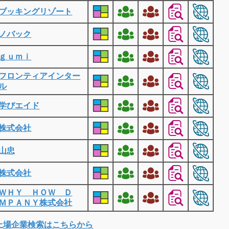
ブッキングリゾート
ノバック
ｇｕｍｉ
フロンティアインター
ル
学びエイド
株式会社
山忠
株式会社
ＷＨＹ ＨＯＷ Ｄ
ＭＰＡＮＹ株式会社
上場企業検索はこちらから