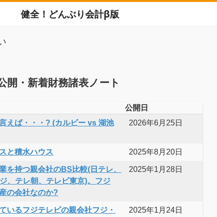
健全！どんぶり会計β版
い
公開・新着財務諸表ノート
公開日
えば・・・? (カルビー vs 湖池
2026年6月25日
スと積水ハウス
2025年8月20日
業を持つ親会社のBS比較(日テレ、
2025年1月28日
フジ、テレ朝、テレビ東京)。フジ
産の会社なのか?
ているフジテレビの親会社フジ・
2025年1月24日