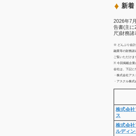
新着 
2026年
告書(主に
尺)財務
※ どんぶり会
融業等の財務諸
ご覧いただけま
※ 今回掲載企
会社は、下記に
・株式会社アス
・アスクル株式会
株式会社
ス
株式会社
ルディン