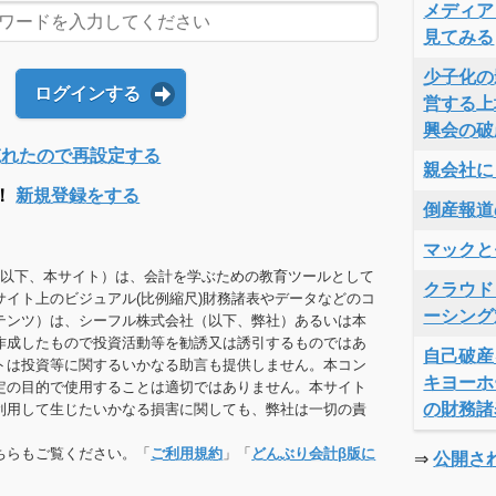
メディア
見てみる
少子化の
ログインする
営する上
興会の破
Dを忘れたので再設定する
親会社に
！
新規登録をする
倒産報道
マックと
（以下、本サイト）は、会計を学ぶための教育ツールとして
クラウド
サイト上のビジュアル(比例縮尺)財務諸表やデータなどのコ
ーシング
テンツ）は、シーフル株式会社（以下、弊社）あるいは本
作成したもので投資活動等を勧誘又は誘引するものではあ
自己破産
トは投資等に関するいかなる助言も提供しません。本コン
キヨーホ
定の目的で使用することは適切ではありません。本サイト
の財務諸
利用して生じたいかなる損害に関しても、弊社は一切の責
ちらもご覧ください。「
ご利用規約
」「
どんぶり会計β版に
⇒
公開さ