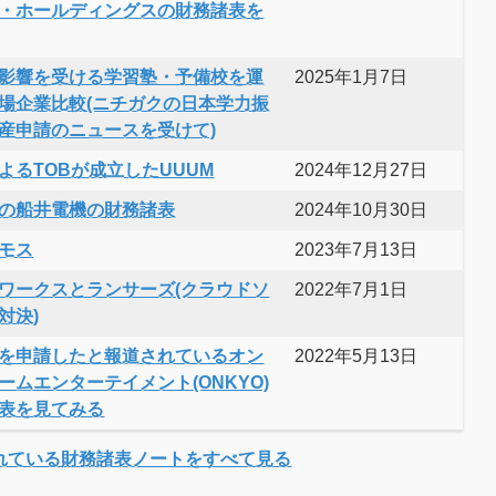
・ホールディングスの財務諸表を
影響を受ける学習塾・予備校を運
2025年1月7日
場企業比較(ニチガクの日本学力振
産申請のニュースを受けて)
よるTOBが成立したUUUM
2024年12月27日
の船井電機の財務諸表
2024年10月30日
モス
2023年7月13日
ワークスとランサーズ(クラウドソ
2022年7月1日
対決)
を申請したと報道されているオン
2022年5月13日
ームエンターテイメント(ONKYO)
表を見てみる
れている財務諸表ノートをすべて見る