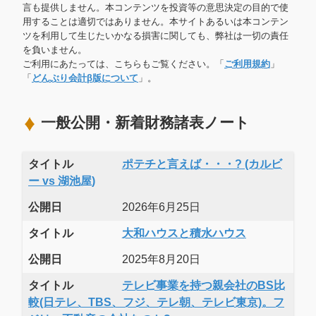
言も提供しません。本コンテンツを投資等の意思決定の目的で使
用することは適切ではありません。本サイトあるいは本コンテン
ツを利用して生じたいかなる損害に関しても、弊社は一切の責任
を負いません。
ご利用にあたっては、こちらもご覧ください。「
ご利用規約
」
「
どんぶり会計β版について
」。
一般公開・新着財務諸表ノート
タイトル
ポテチと言えば・・・? (カルビ
ー vs 湖池屋)
公開日
2026年6月25日
タイトル
大和ハウスと積水ハウス
公開日
2025年8月20日
タイトル
テレビ事業を持つ親会社のBS比
較(日テレ、TBS、フジ、テレ朝、テレビ東京)。フ