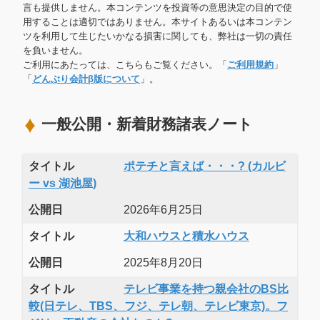
言も提供しません。本コンテンツを投資等の意思決定の目的で使
用することは適切ではありません。本サイトあるいは本コンテン
ツを利用して生じたいかなる損害に関しても、弊社は一切の責任
を負いません。
ご利用にあたっては、こちらもご覧ください。「
ご利用規約
」
「
どんぶり会計β版について
」。
一般公開・新着財務諸表ノート
タイトル
ポテチと言えば・・・? (カルビ
ー vs 湖池屋)
公開日
2026年6月25日
タイトル
大和ハウスと積水ハウス
公開日
2025年8月20日
タイトル
テレビ事業を持つ親会社のBS比
較(日テレ、TBS、フジ、テレ朝、テレビ東京)。フ