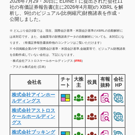
2026年7月29・30日に EDINET に提出された会社11
社の有価証券報告書(主に2026年4月期)の XBRL を解
析し、9社のビジュアル(比例縮尺)財務諸表を作成・
公開しました。
※ どんぶり会計β版では、現在、国際会計基準・米国会計基準のXBRLの自動解析に
は未対応です。また、金融業等の財務諸表データの自動解析についても、未対応にな
ります。（有価証券報告書抜粋他のコンテンツはご覧いただけます）
※ 今回掲載企業の中で国際会計基準・米国会計基準,金融業等で、ビジュアル財務諸表
を自動作成していない会社は、下記になります。
・株式会社アストロスケールホールディングス (
IFRS
)
・アスクル株式会社 (日本)
チャ
大株
有報
会社
会社名
役員
ート
主
抜粋
HP
株式会社アインホー
ルディングス
株式会社アストロス
ケールホールディン
グス
株式会社ブッキング