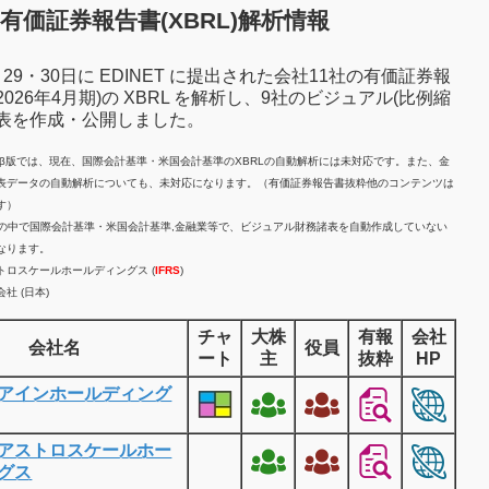
有価証券報告書(XBRL)解析情報
7月29・30日に EDINET に提出された会社11社の有価証券報
2026年4月期)の XBRL を解析し、9社のビジュアル(比例縮
諸表を作成・公開しました。
計β版では、現在、国際会計基準・米国会計基準のXBRLの自動解析には未対応です。また、金
表データの自動解析についても、未対応になります。（有価証券報告書抜粋他のコンテンツは
す）
業の中で国際会計基準・米国会計基準,金融業等で、ビジュアル財務諸表を自動作成していない
なります。
トロスケールホールディングス (
IFRS
)
社 (日本)
チャ
大株
有報
会社
会社名
役員
ート
主
抜粋
HP
アインホールディング
アストロスケールホー
グス