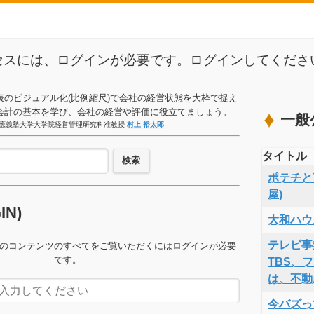
セスには、ログインが必要です。ログインしてくださ
表のビジュアル化(比例縮尺)で会社の経営状態を大枠で捉え
会計の基本を学び、会社の経営や評価に役立てましょう。
一般
應義塾大学大学院経営管理研究科准教授
村上 裕太郎
タイトル
検索
ポテチと言
屋)
GIN)
大和ハウ
テレビ事
のコンテンツのすべてをご覧いただくにはログインが必要
です。
TBS、
は、不動
今バズっ