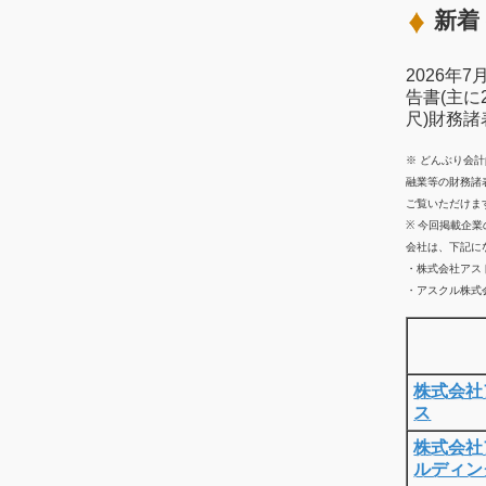
新着 
2026年
告書(主に
尺)財務
※ どんぶり会
融業等の財務諸
ご覧いただけま
※ 今回掲載企
会社は、下記に
・株式会社アス
・アスクル株式会
株式会社
ス
株式会社
ルディン