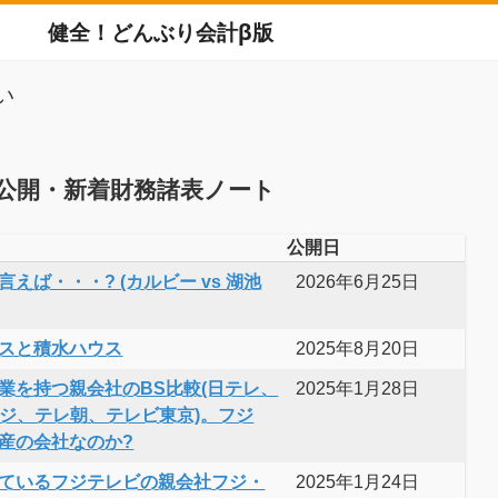
健全！どんぶり会計β版
い
公開・新着財務諸表ノート
公開日
えば・・・? (カルビー vs 湖池
2026年6月25日
スと積水ハウス
2025年8月20日
業を持つ親会社のBS比較(日テレ、
2025年1月28日
フジ、テレ朝、テレビ東京)。フジ
産の会社なのか?
ているフジテレビの親会社フジ・
2025年1月24日