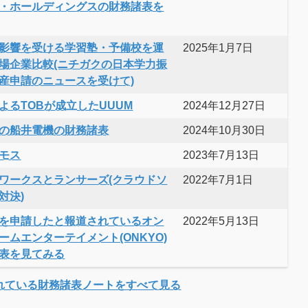
・ホールディングスの財務諸表を
影響を受ける学習塾・予備校を運
2025年1月7日
場企業比較(ニチガクの日本学力振
産申請のニュースを受けて)
よるTOBが成立したUUUM
2024年12月27日
の船井電機の財務諸表
2024年10月30日
モス
2023年7月13日
ワークスとランサーズ(クラウドソ
2022年7月1日
対決)
を申請したと報道されているオン
2022年5月13日
ームエンターテイメント(ONKYO)
表を見てみる
れている財務諸表ノートをすべて見る