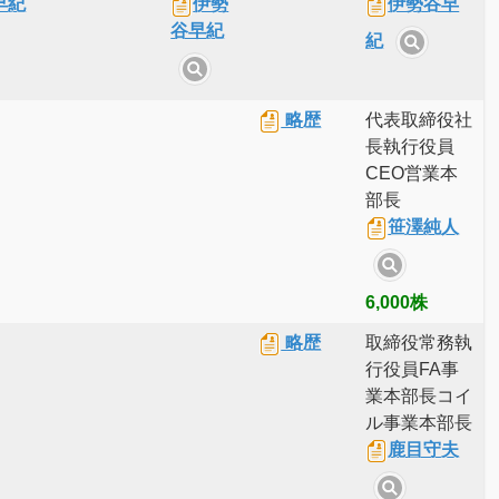
早紀
伊勢
伊勢谷早
谷早紀
紀
略歴
代表取締役社
長執行役員
CEO営業本
部長
笹澤純人
6,000株
略歴
取締役常務執
行役員FA事
業本部長コイ
ル事業本部長
鹿目守夫