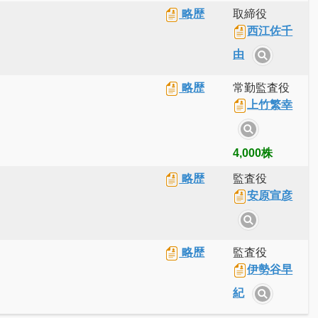
略歴
取締役
西江佐千
由
略歴
常勤監査役
上竹繁幸
4,000株
略歴
監査役
安原宣彦
略歴
監査役
伊勢谷早
紀