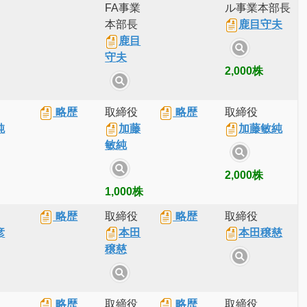
FA事業
ル事業本部長
本部長
鹿目守夫
鹿目
守夫
2,000株
略歴
取締役
略歴
取締役
純
加藤
加藤敏純
敏純
2,000株
1,000株
略歴
取締役
略歴
取締役
彦
本田
本田穣慈
穣慈
略歴
取締役
略歴
取締役