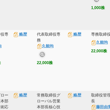
1,000株
締役専
略歴
代表取締役専
略歴
専務取締
務
久能均
均
久能均
22,000株
株
22,000株
グロー
略歴
常務取締役グ
略歴
取締役管
業本部
ローバル営業
長
技術応
本部長核心技
藤田由