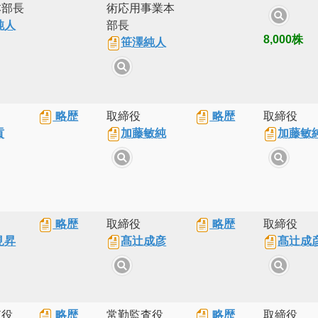
本部長
術応用事業本
純人
部長
8,000株
笹澤純人
略歴
取締役
略歴
取締役
貢
加藤敏純
加藤敏
略歴
取締役
略歴
取締役
見昇
髙辻成彦
髙辻成
査役
略歴
常勤監査役
略歴
取締役