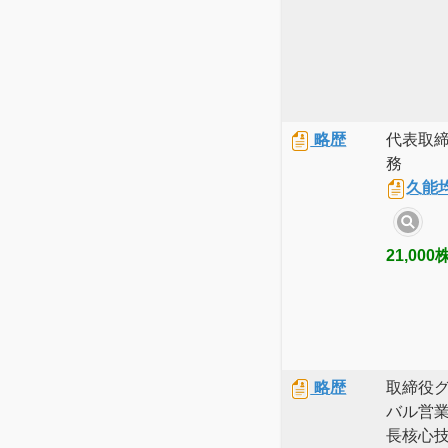
略歴
代表取
務
久能
21,000
略歴
取締役
バル営
長核心