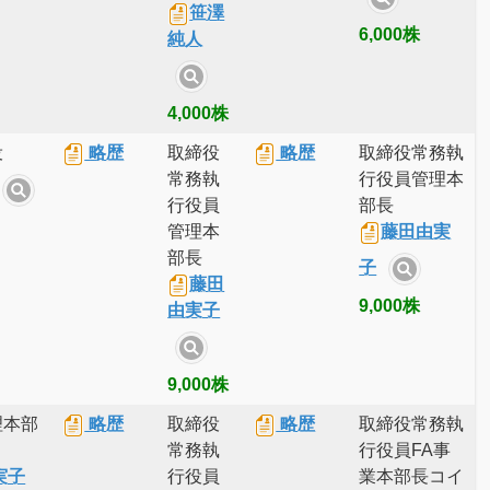
笹澤
6,000株
純人
4,000株
役
略歴
取締役
略歴
取締役常務執
常務執
行役員管理本
行役員
部長
管理本
藤田由実
部長
子
藤田
9,000株
由実子
9,000株
理本部
略歴
取締役
略歴
取締役常務執
常務執
行役員FA事
実子
行役員
業本部長コイ