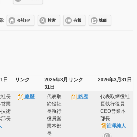
部:
会社HP
検索
有報
株価
31日
リンク
2025年3月
リンク
2026年3月31日
31日
役社長
略歴
代表取
略歴
代表取締役社
ル営業
締役社
長執行役員
心技術
長執行
CEO営業本
本部長
役員営
部長
人
業本部
笹澤純人
長