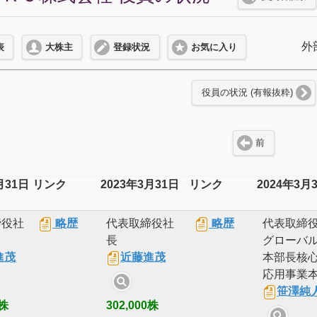
外
表
大株主
登録状況
お気に入り
役員の状況 (有報抜粋)
前
月31日
リンク
2023年3月31日
リンク
2024年3月
締役社
略歴
代表取締役社
略歴
代表取締
長
グローバ
進茂
近藤進茂
本部長核
応用事業
笹澤純
0株
302,000株