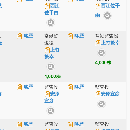
慈
西江
西江佐千
佐千由
由
役
略歴
常勤監
略歴
常勤監査役
光
査役
上竹繁幸
上竹
繁幸
4,000株
4,000株
略歴
監査役
略歴
監査役
彦
安原
安原宣彦
宣彦
略歴
監査役
略歴
監査役