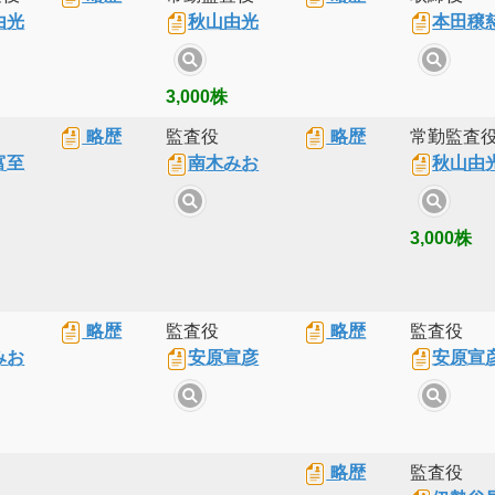
由光
秋山由光
本田穣
3,000株
略歴
監査役
略歴
常勤監査
富至
南木みお
秋山由
3,000株
略歴
監査役
略歴
監査役
みお
安原宣彦
安原宣
略歴
監査役