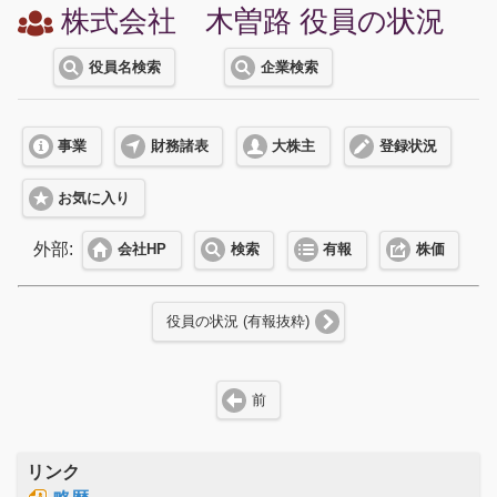
株式会社 木曽路 役員の状況
役員名検索
企業検索
事業
財務諸表
大株主
登録状況
お気に入り
外部:
会社HP
検索
有報
株価
役員の状況 (有報抜粋)
前
リンク