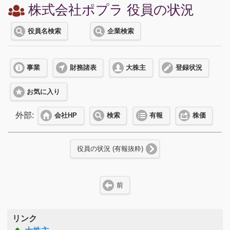
株式会社ポプラ 役員の状況
役員名検索
企業検索
事業
財務諸表
大株主
登録状況
お気に入り
外部:
会社HP
検索
有報
株価
役員の状況 (有報抜粋)
前
リンク