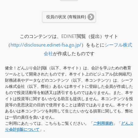
役員の状況 (有報抜粋)
このコンテンツは、EDINET閲覧（提出）サイト
（
http://disclosure.edinet-fsa.go.jp/
）をもとに
シーフル株式
会社
が作成したものです
健全！どんぶり会計β版（以下、本サイト）は、会計を学ぶための教育
ツールとして開発されたものです。本サイト上のビジュアル(比例縮尺)
財務諸表やデータなどのコンテンツ（以下、本コンテンツ）は、シーフ
ル株式会社（以下、弊社）あるいは本サイトに登録した会員が作成した
もので投資活動等を勧誘又は誘引するものではありません。また、本サ
イトは投資等に関するいかなる助言も提供しません。本コンテンツを投
資等の意思決定の目的で使用することは適切ではありません。本サイト
あるいは本コンテンツを利用して生じたいかなる損害に関しても、弊社
は一切の責任を負いません。
ご利用にあたっては、こちらもご覧ください。「
ご利用規約
」「
どんぶ
り会計β版について
」。