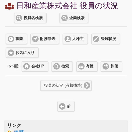
日和産業株式会社 役員の状況
役員名検索
企業検索
事業
財務諸表
大株主
登録状況
お気に入り
外部:
会社HP
検索
有報
株価
役員の状況 (有報抜粋)
前
リンク