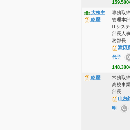
159,50
大株主
専務取
略歴
管理本
ITシス
部長人
務部長
渡辺
代子
148,30
略歴
常務取
高校事
部長
山内
明