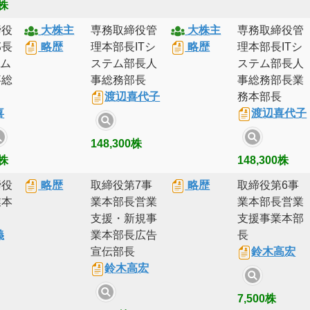
0株
締役
大株主
専務取締役管
大株主
専務取締役管
部長
略歴
理本部長ITシ
略歴
理本部長ITシ
テム
ステム部長人
ステム部長人
事総
事総務部長
事総務部長業
渡辺喜代子
務本部長
喜
渡辺喜代子
148,300株
0株
148,300株
締役
略歴
取締役第7事
略歴
取締役第6事
業本
業本部長営業
業本部長営業
支援・新規事
支援事業本部
義
業本部長広告
長
宣伝部長
鈴木高宏
鈴木高宏
7,500株