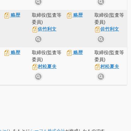
略歴
取締役(監査等
略歴
取締役(監査等
委員)
委員)
佐竹利文
佐竹利文
略歴
取締役(監査等
略歴
取締役(監査等
委員)
委員)
村松夏夫
村松夏夫
o.jp/
）をもとに
シーフル株式会社
が作成したものです