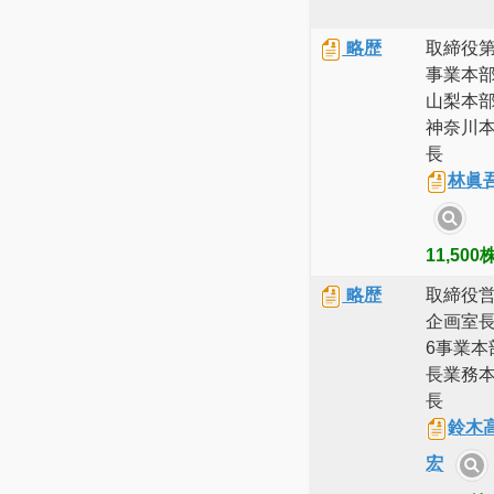
略歴
取締役第
事業本
山梨本
神奈川
長
林眞
11,500
略歴
取締役
企画室
6事業本
長業務
長
鈴木
宏