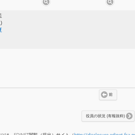
監
)
夏
前
役員の状況 (有報抜粋)
ツは、EDINET閲覧（提出）サイト（
http://disclosure.edinet-fsa.g