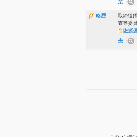
文
略歴
取締役(
査等委員
村松
夫
このコンテン