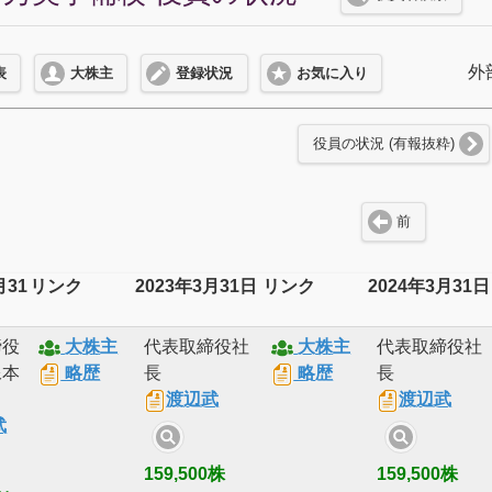
外
表
大株主
登録状況
お気に入り
役員の状況 (有報抜粋)
前
月31
リンク
2023年3月31日
リンク
2024年3月31日
締役
大株主
代表取締役社
大株主
代表取締役社
像本
略歴
長
略歴
長
渡辺武
渡辺武
武
159,500株
159,500株