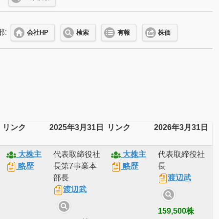
部:
会社HP
検索
有報
株価
リンク
2025年3月31日
リンク
2026年3月31日
大株主
代表取締役社
大株主
代表取締役社
略歴
長第7事業本
略歴
長
部長
渡辺武
渡辺武
159,500株