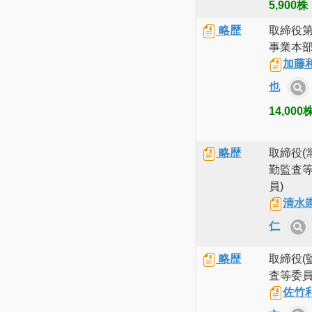
5,900株
略歴
取締役第
事業本
加藤
也
14,000
略歴
取締役(
勤監査
員)
清水
仁
略歴
取締役(
査等委員
佐竹