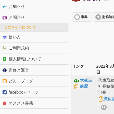
お知らせ
お問合せ
事業
財務諸
このサイトについて
使い方
ご利用規約
個人情報について
リンク
2022年3
監修と運営
日
大株主
代表取
どん・ブログ
略歴
社長映
facebook ページ
部長
渡辺
オススメ書籍