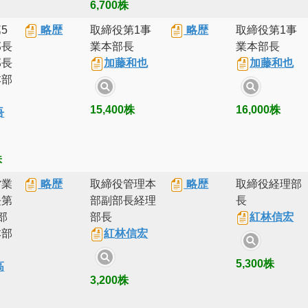
6,700株
5
略歴
取締役第1事
略歴
取締役第1事
部長
業本部長
業本部長
部長
加藤和也
加藤和也
本部
15,400株
16,000株
吾
株
営業
略歴
取締役管理本
略歴
取締役経理部
長第
部副部長経理
長
部
部長
紅林信宏
本部
紅林信宏
5,300株
高
3,200株