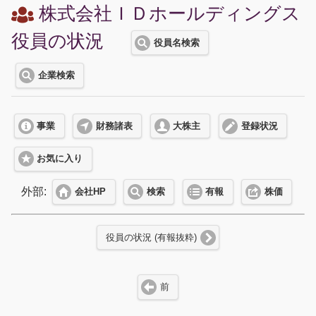
株式会社ＩＤホールディングス
役員の状況
役員名検索
企業検索
事業
財務諸表
大株主
登録状況
お気に入り
外部:
会社HP
検索
有報
株価
役員の状況 (有報抜粋)
前