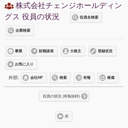
株式会社チェンジホールディン
グス 役員の状況
役員名検索
企業検索
事業
財務諸表
大株主
登録状況
お気に入り
外部:
会社HP
検索
有報
株価
役員の状況 (有報抜粋)
前