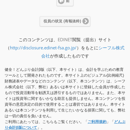
前
役員の状況 (有報抜粋)
このコンテンツは、EDINET閲覧（提出）サイト
（
http://disclosure.edinet-fsa.go.jp/
）をもとに
シーフル株式
会社
が作成したものです
健全！どんぶり会計β版（以下、本サイト）は、会計を学ぶための教育
ツールとして開発されたものです。本サイト上のビジュアル(比例縮尺)
財務諸表やデータなどのコンテンツ（以下、本コンテンツ）は、シーフ
ル株式会社（以下、弊社）あるいは本サイトに登録した会員が作成した
もので投資活動等を勧誘又は誘引するものではありません。また、本サ
イトは投資等に関するいかなる助言も提供しません。本コンテンツを投
資等の意思決定の目的で使用することは適切ではありません。本サイト
あるいは本コンテンツを利用して生じたいかなる損害に関しても、弊社
は一切の責任を負いません。
ご利用にあたっては、こちらもご覧ください。「
ご利用規約
」「
どんぶ
り会計β版について
」。