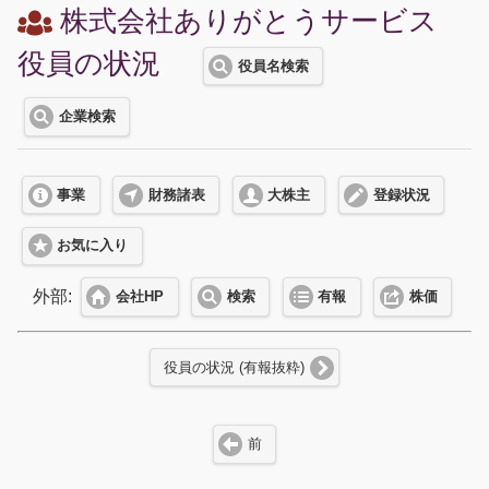
株式会社ありがとうサービス
役員の状況
役員名検索
企業検索
事業
財務諸表
大株主
登録状況
お気に入り
外部:
会社HP
検索
有報
株価
役員の状況 (有報抜粋)
前