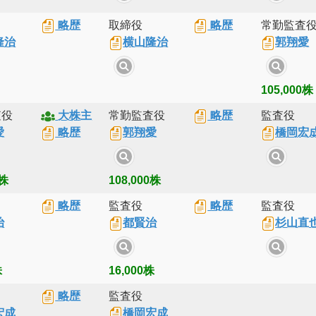
略歴
取締役
略歴
常勤監査
隆治
横山隆治
郭翔愛
105,000株
査役
大株主
常勤監査役
略歴
監査役
愛
略歴
郭翔愛
橋岡宏
0株
108,000株
略歴
監査役
略歴
監査役
治
都賢治
杉山直
株
16,000株
略歴
監査役
宏成
橋岡宏成