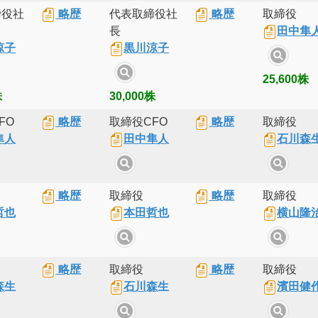
締役社
略歴
代表取締役社
略歴
取締役
長
田中隼
涼子
黒川涼子
25,600株
株
30,000株
FO
略歴
取締役CFO
略歴
取締役
隼人
田中隼人
石川森
略歴
取締役
略歴
取締役
哲也
本田哲也
横山隆
略歴
取締役
略歴
取締役
森生
石川森生
濱田健