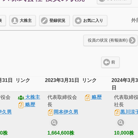
外
表
大株主
登録状況
お気に入り
役員の状況 (有報抜粋)
前
月31日
リンク
2023年3月31日
リンク
2024年3月3
日
締役会
大株主
代表取締役会
略歴
代表取締
略歴
長
社長
伊久男
岡本伊久男
黒川涼
00株
1,664,600株
10,000株