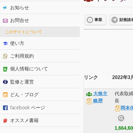
お知らせ
お問合せ
事業
財務諸
このサイトについて
使い方
ご利用規約
個人情報について
リンク
2022年3
監修と運営
大株主
代表取
どん・ブログ
略歴
長
facebook ページ
岡本
オススメ書籍
1,664,6