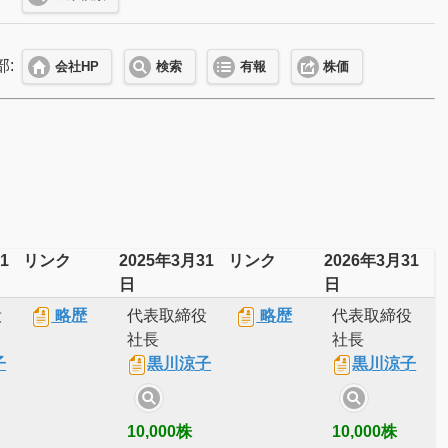
部:
会社HP
検索
有報
株価
1
リンク
2025年3月31
リンク
2026年3月31
日
日
役
略歴
代表取締役
略歴
代表取締役
社長
社長
子
黒川涼子
黒川涼子
10,000株
10,000株