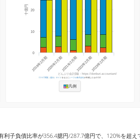
十億円
20
10
0
2022年2月期
2023年2月期
2019年2月期
2020年2月期
2021年2月期
どんぶり会計β版 - https://donburi.accountant/
EDINET閲覧（提出）サイト
をもとに
シーフル株式会社
が作成したものです
凡例
有利子負債比率が356.4臆円/287.7億円で、120%