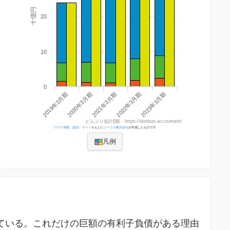
十億円
20
10
0
2022年3月期
2023年3月期
2019年3月期
2020年3月期
2021年3月期
どんぶり会計β版 - https://donburi.accountant/
EDINET閲覧（提出）サイト
をもとに
シーフル株式会社
が作成したものです
凡例
を超えている。これだけの巨額の有利子負債がある理由