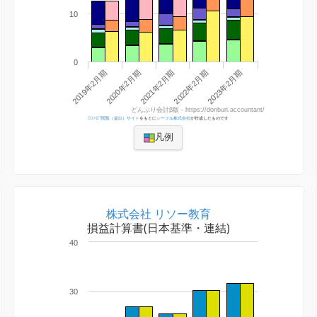
10
0
2022年2月期
2023年2月期
2019年2月期
2020年2月期
2021年2月期
どんぶり会計β版 - https://donburi.accountant/
EDINET閲覧（提出）サイト
をもとに
シーフル株式会社
が作成したものです
凡例
株式会社 リソー教育
損益計算書(日本基準・連結)
40
30