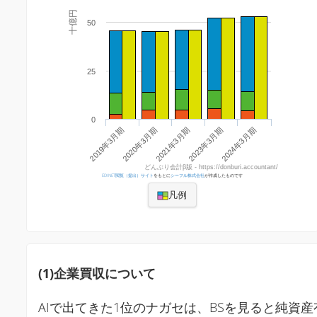
十億円
50
25
0
2019年3月期
2023年3月期
2020年3月期
2024年3月期
2021年3月期
どんぶり会計β版 - https://donburi.accountant/
EDINET閲覧（提出）サイト
をもとに
シーフル株式会社
が作成したものです
凡例
(1)企業買収について
AIで出てきた1位のナガセは、BSを見ると純資産