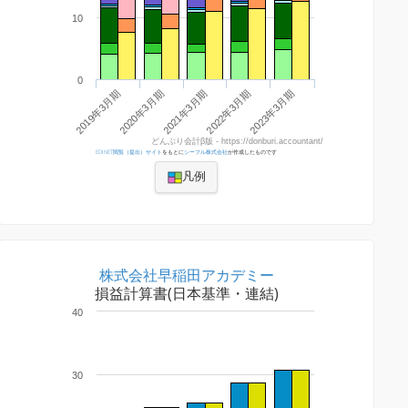
10
0
2022年3月期
2023年3月期
2019年3月期
2020年3月期
2021年3月期
どんぶり会計β版 - https://donburi.accountant/
EDINET閲覧（提出）サイト
をもとに
シーフル株式会社
が作成したものです
凡例
株式会社早稲田アカデミー
損益計算書(日本基準・連結)
40
30