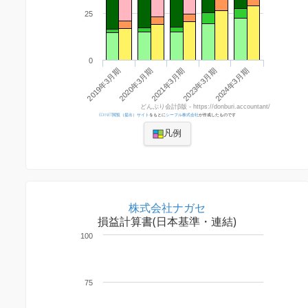
25
0
2019年3月期
2023年3月期
2020年3月期
2024年3月期
2021年3月期
どんぶり会計β版 - https://donburi.accountant/
EDINET閲覧（提出）サイト
をもとに
シーフル株式会社
が作成したものです
凡例
株式会社ナガセ
損益計算書(日本基準・連結)
100
75