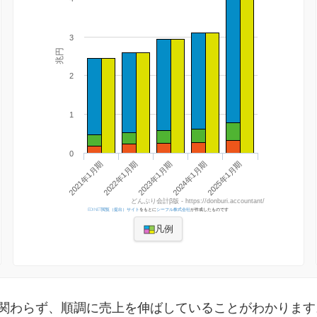
3
兆円
2
1
0
2021年1月期
2022年1月期
2023年1月期
2024年1月期
2025年1月期
どんぶり会計β版 - https://donburi.accountant/
EDINET閲覧（提出）サイト
をもとに
シーフル株式会社
が作成したものです
凡例
も関わらず、順調に売上を伸ばしていることがわかります