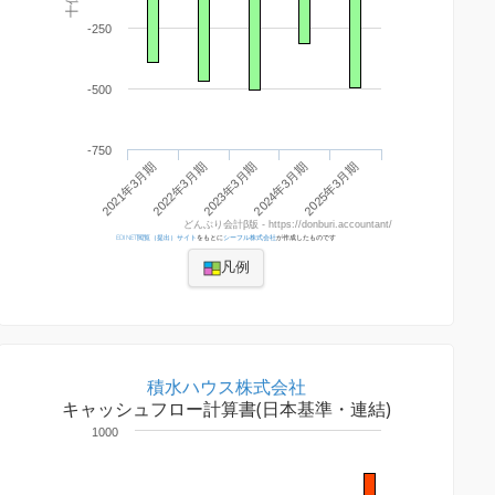
-250
-500
-750
2024年3月期
2025年3月期
2021年3月期
2022年3月期
2023年3月期
どんぶり会計β版 - https://donburi.accountant/
EDINET閲覧（提出）サイト
をもとに
シーフル株式会社
が作成したものです
凡例
積水ハウス株式会社
キャッシュフロー計算書(日本基準・連結)
1000