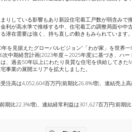
止まりしている影響もあり新設住宅着工戸数が弱含みで
ン金利が高水準で推移する中、住宅着工の調整局面や中
する潜在需要は強く、持ち直しの動きもみられています
0年を見据えたグローバルビジョン“「わが家」を世界一
6次中期経営計画(2023年度～2025年度)に基づき
0年以上にわたり良質な住宅を供給してきたM.D.C. Hold
住宅事業の展開エリアを拡大しました。
,052,604百万円(前期比26.8%増)、連結売上高は4,
前期比22.3%増)、連結経常利益は301,627百万円(前