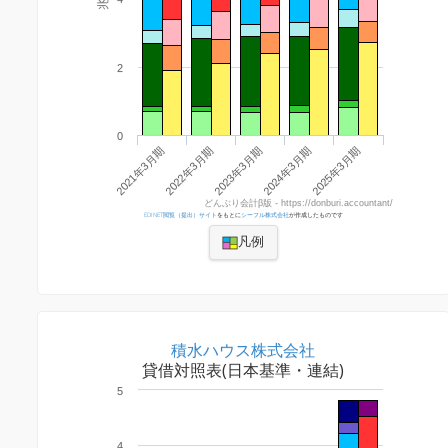
2
0
2021年3月期
2022年3月期
2023年3月期
2024年3月期
2025年3月期
どんぶり会計β版 - https://donburi.accountant/
EDINET閲覧（提出）サイト
をもとに
シーフル株式会社
が作成したものです
凡例
積水ハウス株式会社
貸借対照表(日本基準・連結)
5
4