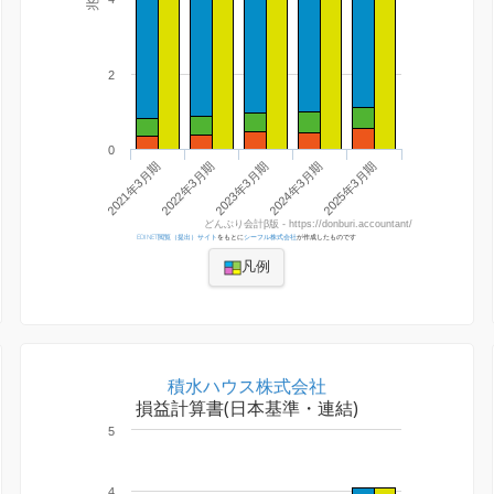
2
0
2021年3月期
2022年3月期
2023年3月期
2024年3月期
2025年3月期
どんぶり会計β版 - https://donburi.accountant/
EDINET閲覧（提出）サイト
をもとに
シーフル株式会社
が作成したものです
凡例
積水ハウス株式会社
損益計算書(日本基準・連結)
5
4