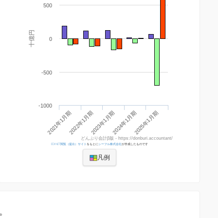
500
十億円
0
-500
-1000
2021年1月期
2024年1月期
2022年1月期
2025年1月期
2023年1月期
どんぶり会計β版 - https://donburi.accountant/
EDINET閲覧（提出）サイト
をもとに
シーフル株式会社
が作成したものです
凡例
。