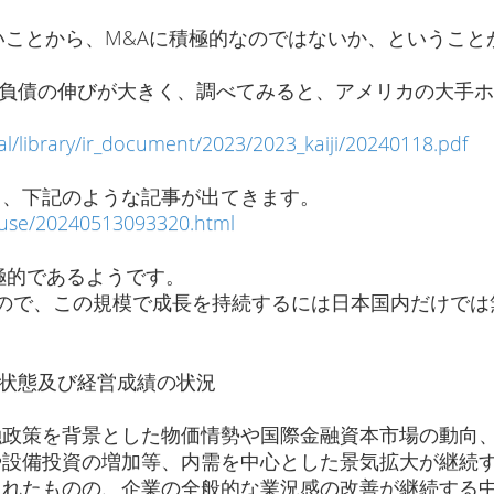
いことから、M&Aに積極的なのではないか、ということ
の伸びが大きく、調べてみると、アメリカの大手ホームビルダー M
al/library/ir_document/2023/2023_kaiji/20240118.pdf
と、下記のような記事が出てきます。
ouse/20240513093320.html
極的であるようです。
ので、この規模で成長を持続するには日本国内だけでは
政状態及び経営成績の状況
融政策を背景とした物価情勢や国際金融資本市場の動向
や設備投資の増加等、内需を中心とした景気拡大が継続
られたものの、企業の全般的な業況感の改善が継続する