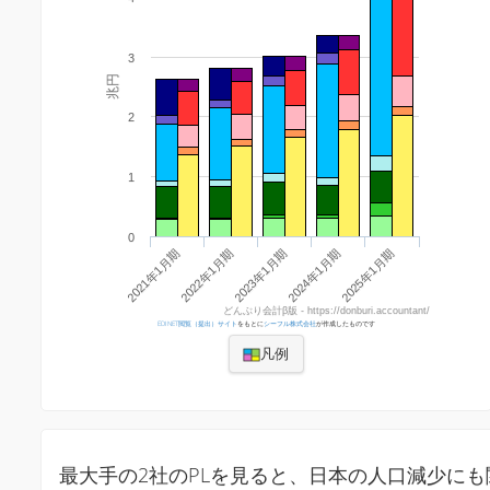
3
兆円
2
1
0
2021年1月期
2022年1月期
2023年1月期
2024年1月期
2025年1月期
どんぶり会計β版 - https://donburi.accountant/
EDINET閲覧（提出）サイト
をもとに
シーフル株式会社
が作成したものです
凡例
最大手の2社のPLを見ると、日本の人口減少に