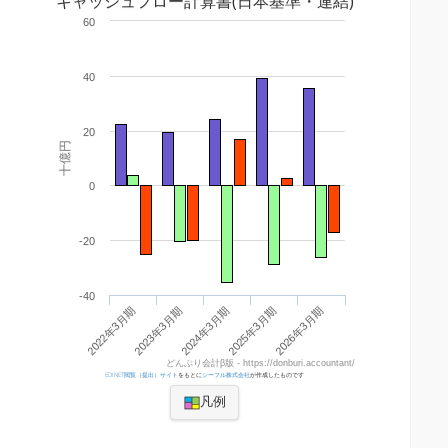
キャッシュフロー計算書(日本基準・連結)
60
40
20
十億円
0
-20
-40
2022年3月期
2023年3月期
2024年3月期
2025年3月期
2026年3月期
どんぶり会計β版 - https://donburi.accountant/
EDINET閲覧（提出）サイト
をもとに
シーフル株式会社
が作成したものです
凡例