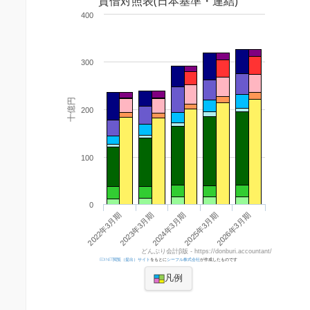
貸借対照表(日本基準・連結)
400
300
十億円
200
100
0
2022年3月期
2025年3月期
2023年3月期
2026年3月期
2024年3月期
どんぶり会計β版 - https://donburi.accountant/
EDINET閲覧（提出）サイト
をもとに
シーフル株式会社
が作成したものです
凡例