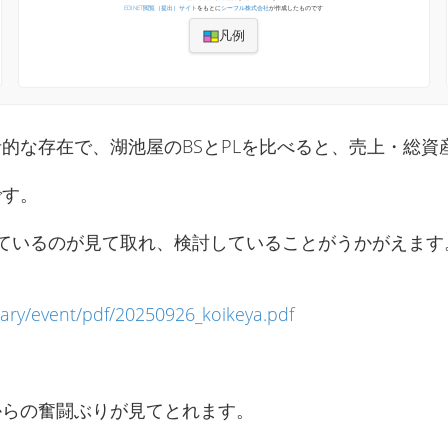
EDINET閲覧（提出）サイト
をもとに
シーフル株式会社
が作成したものです
凡例
的な存在で、湖池屋のBSとPLを比べると、売上・総資
です。
ているのが見て取れ、検討していることがうかがえます
rary/event/pdf/20250926_koikeya.pdf
からの奮闘ぶりが見てとれます。