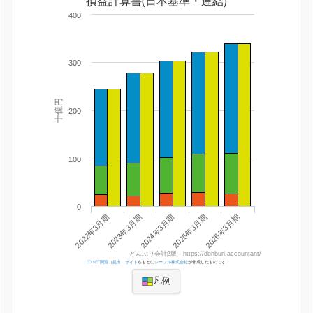
損益計算書(日本基準・連結)
400
300
十億円
200
100
0
2022年3月期
2025年3月期
2023年3月期
2026年3月期
2024年3月期
どんぶり会計β版 - https://donburi.accountant/
EDINET閲覧（提出）サイト
をもとに
シーフル株式会社
が作成したものです
凡例