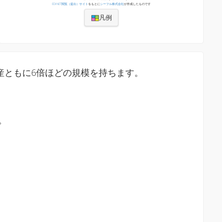
EDINET閲覧（提出）サイト
をもとに
シーフル株式会社
が作成したものです
凡例
産ともに6倍ほどの規模を持ちます。
。