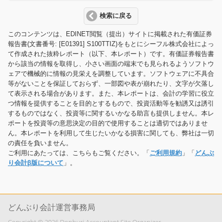
検索に戻る
このコンテンツは、EDINET閲覧（提出）サイトに掲載された有価証券
報告書(文書番号: [E01391] S100TTIZ)をもとにシーフル株式会社によっ
て作成された抜粋レポート（以下、本レポート）です。有価証券報告書
から該当の情報を取得し、小さい画面の端末でも見られるようソフトウ
ェアで機械的に情報の見栄えを調整しています。ソフトウェアに不具合
等がないことを保証しておらず、一部図や表が崩れたり、文字が欠落し
て表示される場合があります。また、本レポートは、会計の学習に役立
つ情報を提供することを目的とするもので、投資活動等を勧誘又は誘引
するものではなく、投資等に関するいかなる助言も提供しません。本レ
ポートを投資等の意思決定の目的で使用することは適切ではありませ
ん。本レポートを利用して生じたいかなる損害に関しても、弊社は一切
の責任を負いません。
ご利用にあたっては、こちらもご覧ください。「
ご利用規約
」「
どんぶ
り会計β版について
」。
どんぶり会計運営事務局