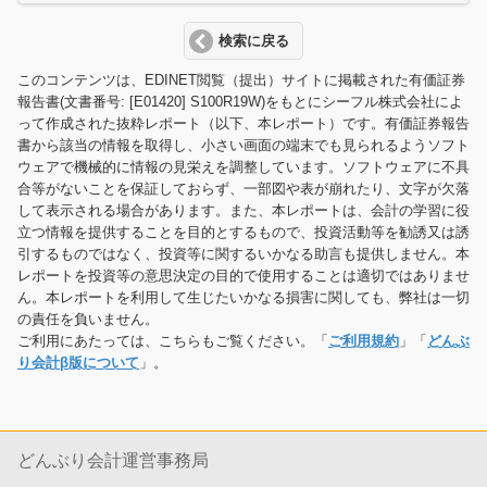
検索に戻る
このコンテンツは、EDINET閲覧（提出）サイトに掲載された有価証券
報告書(文書番号: [E01420] S100R19W)をもとにシーフル株式会社によ
って作成された抜粋レポート（以下、本レポート）です。有価証券報告
書から該当の情報を取得し、小さい画面の端末でも見られるようソフト
ウェアで機械的に情報の見栄えを調整しています。ソフトウェアに不具
合等がないことを保証しておらず、一部図や表が崩れたり、文字が欠落
して表示される場合があります。また、本レポートは、会計の学習に役
立つ情報を提供することを目的とするもので、投資活動等を勧誘又は誘
引するものではなく、投資等に関するいかなる助言も提供しません。本
レポートを投資等の意思決定の目的で使用することは適切ではありませ
ん。本レポートを利用して生じたいかなる損害に関しても、弊社は一切
の責任を負いません。
ご利用にあたっては、こちらもご覧ください。「
ご利用規約
」「
どんぶ
り会計β版について
」。
どんぶり会計運営事務局