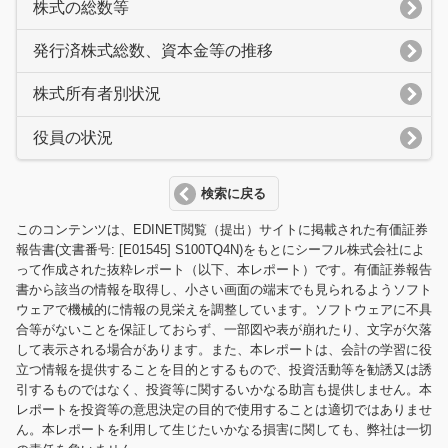
株式の総数等
発行済株式総数、資本金等の推移
株式所有者別状況
役員の状況
検索に戻る
このコンテンツは、EDINET閲覧（提出）サイトに掲載された有価証券
報告書(文書番号: [E01545] S100TQ4N)をもとにシーフル株式会社によ
って作成された抜粋レポート（以下、本レポート）です。有価証券報告
書から該当の情報を取得し、小さい画面の端末でも見られるようソフト
ウェアで機械的に情報の見栄えを調整しています。ソフトウェアに不具
合等がないことを保証しておらず、一部図や表が崩れたり、文字が欠落
して表示される場合があります。また、本レポートは、会計の学習に役
立つ情報を提供することを目的とするもので、投資活動等を勧誘又は誘
引するものではなく、投資等に関するいかなる助言も提供しません。本
レポートを投資等の意思決定の目的で使用することは適切ではありませ
ん。本レポートを利用して生じたいかなる損害に関しても、弊社は一切