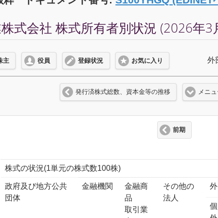
式会社 株式所有者別状況 (2026年3
外
株主
役員
登録状況
お気に入り
発行済株式総数、資本金等の推移
メニュ
前期
株式の状況(1単元の株式数100株)
政府及び地方公共
金融機関
金融商
その他の
外
団体
品
法人
個
取引業
外