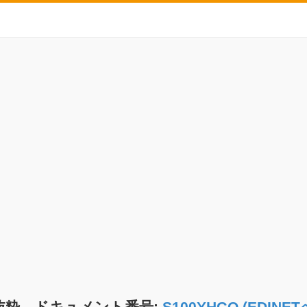
抜粋 ドキュメント番号:
S100YHGQ (EDIN