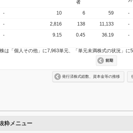
者
-
10
6
59
-
-
2,816
138
11,133
-
-
9.15
0.45
36.19
-
,350株は「個人その他」に7,963単元、「単元未満株式の状況」
前期
発行済株式総数、資本金等の推移
 抜粋メニュー