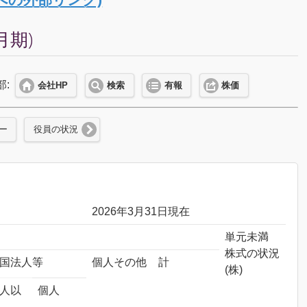
月期)
部:
会社HP
検索
有報
株価
ー
役員の状況
2026年3月31日現在
単元未満
株式の状況
国法人等
個人その他
計
(株)
人以
個人