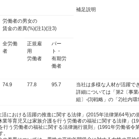
補足説明
労働者の男女の
賃金の差異(%)(注1)(注3)
全労働
正規雇
パー
者
用
ト・
労働者
有期労
働者
74.9
77.8
95.7
当社は多様な人材が活躍で
詳細については「第2〔事業
組〕-(3)戦略」の「2)社
職業生活における活躍の推進に関する法律」(2015年法律第64号
休業等育児又は家族介護を行う労働者の福祉に関する法律」(19
行う労働者の福祉に関する法律施行規則」(1991年労働省令第
す。