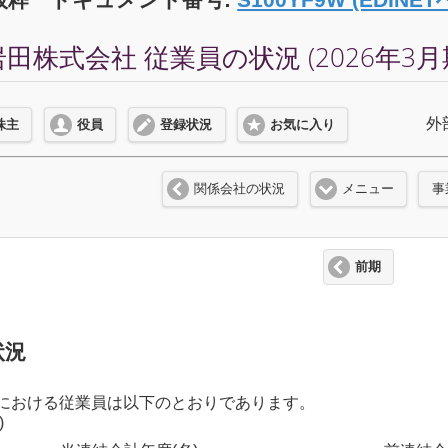
株式会社 従業員の状況 (2026年3月
外
株主
役員
登録状況
お気に入り
関係会社の状況
メニュー
事
前期
状況
における従業員は以下のとおりであります。
)