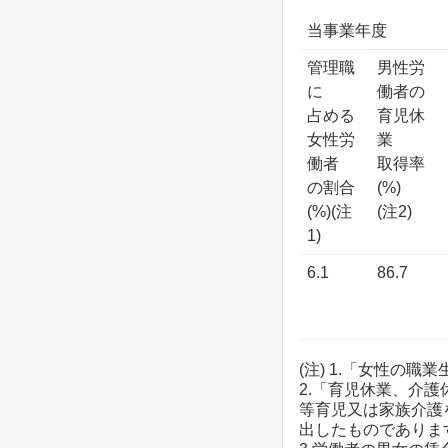
当事業年度
管理職
男性労
に
働者の
占める
育児休
女性労
業
働者
取得率
の割合
(%)
(%)(注
(注2)
1)
6.1
86.7
(注) 1.「女性の
2.「育児休業、介護
等育児又は家族介護を
出したものでありま