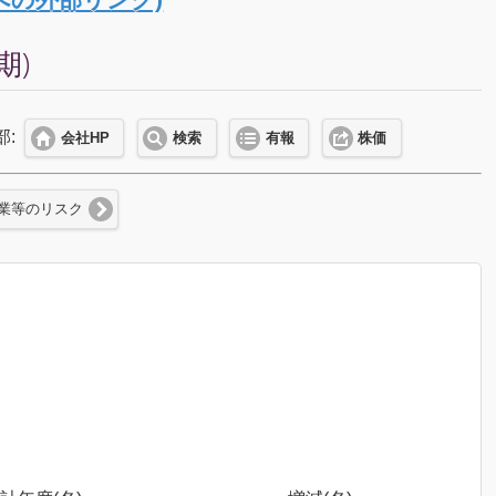
期)
部:
会社HP
検索
有報
株価
業等のリスク