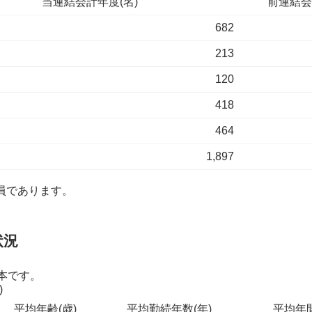
当連結会計年度(名)
前連結会
682
213
120
418
464
1,897
人員であります。
状況
本です。
)
平均年齢(歳)
平均勤続年数(年)
平均年間