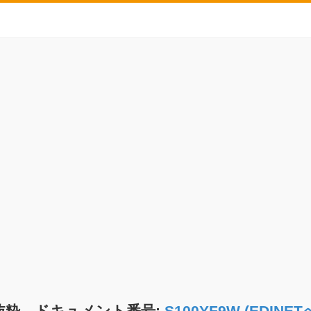
抜粋 ドキュメント番号:
S100YF9W (EDIN