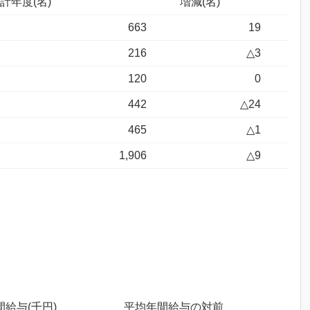
計年度(名)
増減(名)
663
19
216
△3
120
0
442
△24
465
△1
1,906
△9
給与(千円)
平均年間給与の対前