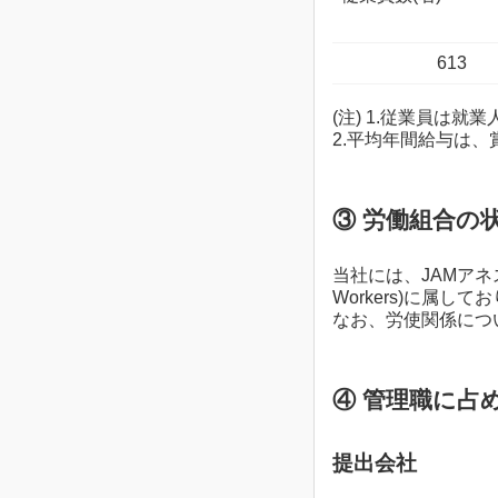
613
(注) 1.従業員は就
2.平均年間給与は
③ 労働組合の
当社には、JAMアネスト岩田
Workers)に属して
なお、労使関係につ
④ 管理職に占
提出会社