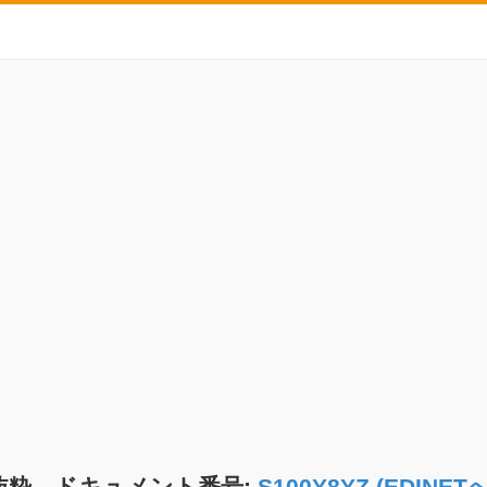
抜粋 ドキュメント番号:
S100Y8YZ (EDIN