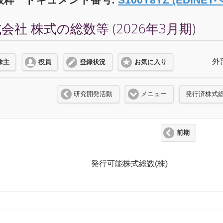
社 株式の総数等 (2026年3月期)
外
株主
役員
登録状況
お気に入り
研究開発活動
メニュー
発行済株式
前期
発行可能株式総数(株)