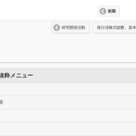
前期
研究開発活動
発行済株式総数、資
 抜粋メニュー
等