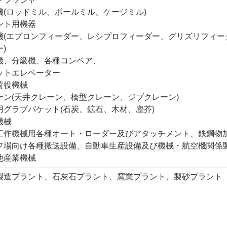
機(ロッドミル、ボールミル、ケージミル)
ント用機器
機(エプロンフィーダー、レシプロフィーダー、グリズリフィー
)
機、分級機、各種コンベア、
ットエレベーター
荷役機械
ーン(天井クレーン、橋型クレーン、ジブクレーン)
用グラブバケット(石炭、鉱石、木材、塵芥)
機械
工作機械用各種オート・ローダー及びアタッチメント、鉄鋼物
フ場向け各種搬送設備、自動車生産設備及び機械・航空機関係
他産業機械
製造プラント、石灰石プラント、窯業プラント、製砂プラント