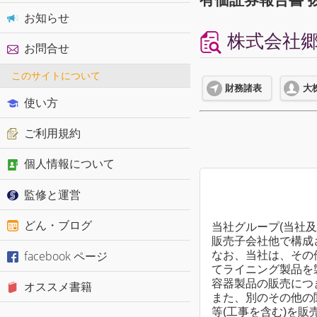
お知らせ
株式会社郷鉄
お問合せ
このサイトについて
財務諸表
大
使い方
ご利用規約
個人情報について
監修と運営
どん・ブログ
当社グループ(当社
販売子会社他で構成
facebook ページ
なお、当社は、その
てライニング製品を
容器製品の販売につ
オススメ書籍
また、別のその他の
等(工事を含む)を