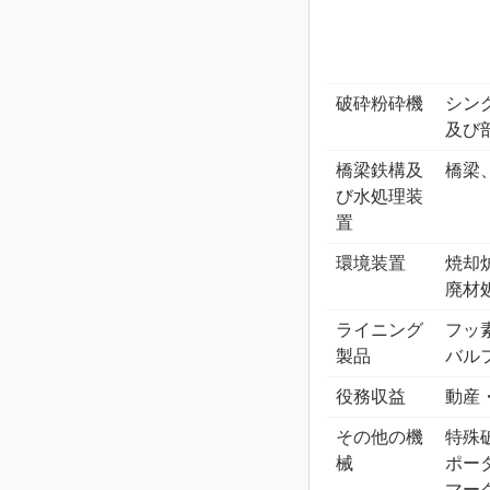
破砕粉砕機
シン
及び
橋梁鉄構及
橋梁
び水処理装
置
環境装置
焼却
廃材
ライニング
フッ
製品
バル
役務収益
動産
その他の機
特殊
械
ポー
マー