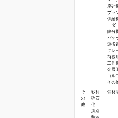
摩砕
プラ
供給
ーダー
篩分
バケ
運搬
クレ
荷役
工作
金属
ゴル
その
そ
砂利
骨材
の
砕石
他
他
撰別
装置