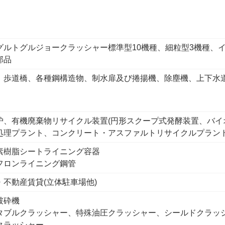
グルトグルジョークラッシャー標準型10機種、細粒型3機種、
部品
、歩道橋、各種鋼構造物、制水扉及び捲揚機、除塵機、上下水
炉、有機廃棄物リサイクル装置(円形スクープ式発酵装置、バイ
処理プラント、コンクリート・アスファルトリサイクルプラント
素樹脂シートライニング容器
フロンライニング鋼管
・不動産賃貸(立体駐車場他)
破砕機
タブルクラッシャー、特殊油圧クラッシャー、シールドクラッ
クラッシャー