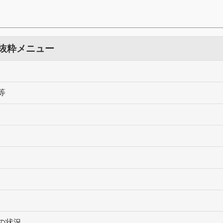
 抜粋メニュー
等
の状況