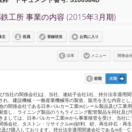
工所 事業の内容 (2015年3月期)
株主
役員
登録状況
お気に入り
沿革
メニュー
関係会
前期
次期
及び当社の関係会社)は、当社、連結子会社1社、持分法非適用
され、建設機械・一般産業機械等の製造、販売を主な内容とし
他の関係会社である日本バルカー工業㈱(シール製品及び工業用
製造し、ライニング製品のうちライニング配管製品を同社及び
きましては、日本バルカー工業㈱から事業移管を受け、当社に
関係会社、タストン・リサイクル㈱(砂利、砂、再生砕石・再生
販売及び購入しております。持分法非適用関連会社である㈱E・C