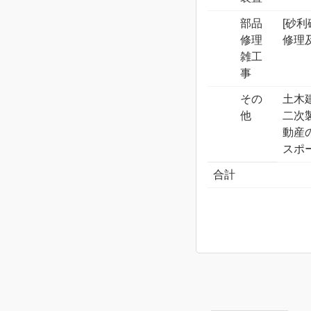
部品
[砂
修理
修理
雑工
事
その
土木
他
二次
動産
スポ
合計