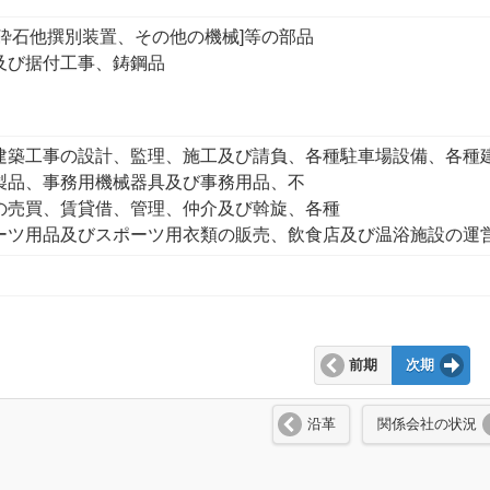
利砕石他撰別装置、その他の機械]等の部品
及び据付工事、鋳鋼品
建築工事の設計、監理、施工及び請負、各種駐車場設備、各種
製品、事務用機械器具及び事務用品、不
の売買、賃貸借、管理、仲介及び斡旋、各種
ーツ用品及びスポーツ用衣類の販売、飲食店及び温浴施設の運
前期
次期
沿革
関係会社の状況