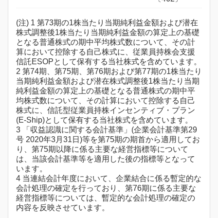
(注) 1 第73期の1株当たり当期純利益金額および潜在
株式調整後1株当たり当期純利益金額の算定上の基礎
となる普通株式の期中平均株式数について、その計
算において控除する自己株式に、従業員持株会支援
信託ESOPとして保有する当社株式を含めています。
2 第74期、第75期、第76期および第77期の1株当たり
当期純利益金額および潜在株式調整後1株当たり当期
純利益金額の算定上の基礎となる普通株式の期中平
均株式数について、その計算において控除する自己
株式に、信託型従業員持株インセンティブ・プラン
(E-Ship)として保有する当社株式を含めています。
3 「収益認識に関する会計基準」(企業会計基準第29
号 2020年3月31日)等を第75期の期首から適用してお
り、第75期以降に係る主要な経営指標等について
は、当該会計基準等を適用した後の指標等となって
います。
4 当連結会計年度において、企業結合に係る暫定的な
会計処理の確定を行っており、第76期に係る主要な
経営指標等については、暫定的な会計処理の確定の
内容を反映させています。