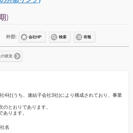
期)
外部:
会社HP
検索
有報
社の状況
社4社(うち、連結子会社3社)により構成されており、事業
次のとおりであります。
であります。
会社名