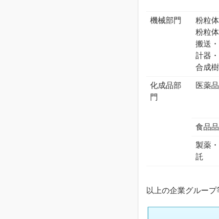
機械部門
粉粒
粉粒
搬送
計器
合成
化成品部
医薬
門
食品
製薬
託
以上の企業グループ