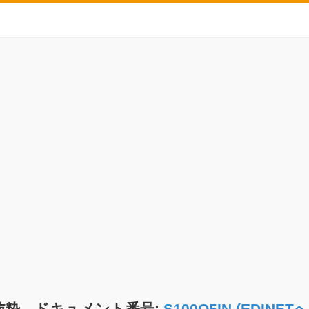
抜粋 ドキュメント番号:
S100O5IN (EDIN