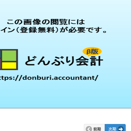
前期
次期