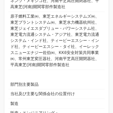
ネンツ・メキシコ社、河南平芝高圧開閉器社、平
高東芝(河南)開関零部件製造社
原子燃料工業㈱、東芝エネルギーシステムズ㈱、
東芝プラントシステム㈱、東芝水力機器杭州社、
東芝ジェイエスダブリュー・パワーシステム社、
東芝電力流通システム・アジア社、東芝電力流通
システム・インド社、ティーピーエスシー・イン
ド社、ティーピーエスシー・タイ社、イーレック
スニューエナジー佐伯㈱、KK6安全対策共同事業
㈱、常州東芝変圧器社、河南平芝高圧開閉器社、
平高東芝(河南)開関零部件製造社
部門別主要製品
当社及び主要な関係会社の位置付け
製造
販売・エンジニアリング・