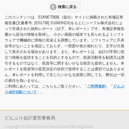
検索に戻る
このコンテンツは、EDINET閲覧（提出）サイトに掲載された有価証券
報告書(文書番号: [E01738] S100OHZX)をもとにシーフル株式会社によ
って作成された抜粋レポート（以下、本レポート）です。有価証券報告
書から該当の情報を取得し、小さい画面の端末でも見られるようソフト
ウェアで機械的に情報の見栄えを調整しています。ソフトウェアに不具
合等がないことを保証しておらず、一部図や表が崩れたり、文字が欠落
して表示される場合があります。また、本レポートは、会計の学習に役
立つ情報を提供することを目的とするもので、投資活動等を勧誘又は誘
引するものではなく、投資等に関するいかなる助言も提供しません。本
レポートを投資等の意思決定の目的で使用することは適切ではありませ
ん。本レポートを利用して生じたいかなる損害に関しても、弊社は一切
の責任を負いません。
ご利用にあたっては、こちらもご覧ください。「
ご利用規約
」「
どんぶ
り会計β版について
」。
どんぶり会計運営事務局
Copyright © 2026 Donburi Accountant Site Organizer