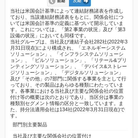
前期
次期
当社は米国会計基準によって連結財務諸表を作成し
ており、当該連結財務諸表をもとに、関係会社につ
いては米国会計基準の定義に基づいて開示していま
す。これについては、「第2 事業の状況」及び「第3
設備の状況」においても同様です。
当社グループは、当社及び連結子会社282社(2022年3
月31日現在)により構成され、「エネルギーシステム
ソリューション」、「インフラシステムソリューシ
ョン」、「ビルソリューション」、「リテール&プリ
ンティングソリューション」、「デバイス&ストレー
ジソリューション」、「デジタルソリューション」
及び「その他」の7部門に関係する事業を主として行
っており、その製品はあらゆる種類にわたっていま
す。各事業における当社及び主要な関係会社の位置
付け等の概要は次のとおりであり、当区分は事業の
種類別セグメント情報の区分と一致しています。ま
た、持分法適用会社は134社(2022年3月31日現在)で
す。
部門別主要製品
当社及び主要な関係会社の位置付け