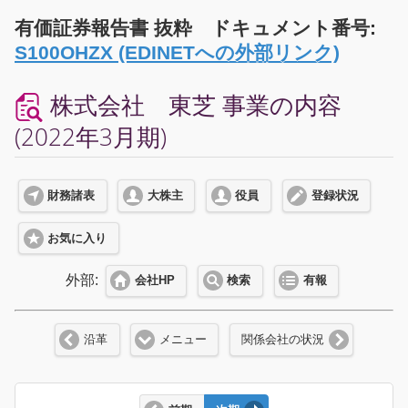
有価証券報告書 抜粋 ドキュメント番号:
S100OHZX (EDINETへの外部リンク)
株式会社 東芝 事業の内容
(2022年3月期)
財務諸表
大株主
役員
登録状況
お気に入り
外部:
会社HP
検索
有報
沿革
メニュー
関係会社の状況