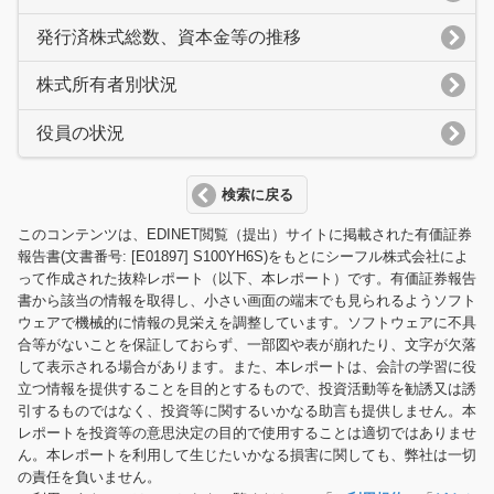
発行済株式総数、資本金等の推移
株式所有者別状況
役員の状況
検索に戻る
このコンテンツは、EDINET閲覧（提出）サイトに掲載された有価証券
報告書(文書番号: [E01897] S100YH6S)をもとにシーフル株式会社によ
って作成された抜粋レポート（以下、本レポート）です。有価証券報告
書から該当の情報を取得し、小さい画面の端末でも見られるようソフト
ウェアで機械的に情報の見栄えを調整しています。ソフトウェアに不具
合等がないことを保証しておらず、一部図や表が崩れたり、文字が欠落
して表示される場合があります。また、本レポートは、会計の学習に役
立つ情報を提供することを目的とするもので、投資活動等を勧誘又は誘
引するものではなく、投資等に関するいかなる助言も提供しません。本
レポートを投資等の意思決定の目的で使用することは適切ではありませ
ん。本レポートを利用して生じたいかなる損害に関しても、弊社は一切
の責任を負いません。