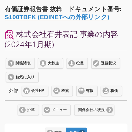
有価証券報告書 抜粋 ドキュメント番号:
S100TBFK (EDINETへの外部リンク)
株式会社石井表記 事業の内容
(2024年1月期)
財務諸表
大株主
役員
登録状況
お気に入り
外部:
会社HP
検索
有報
株価
沿革
メニュー
関係会社の状況