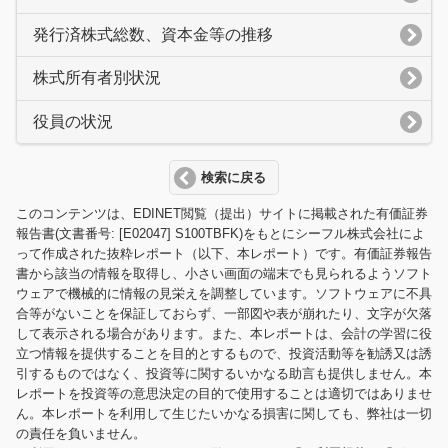
発行済株式総数、資本金等の推移
株式所有者別状況
役員の状況
検索に戻る
このコンテンツは、EDINET閲覧（提出）サイトに掲載された有価証券
報告書(文書番号: [E02047] S100TBFK)をもとにシーフル株式会社によ
って作成された抜粋レポート（以下、本レポート）です。有価証券報告
書から該当の情報を取得し、小さい画面の端末でも見られるようソフト
ウェアで機械的に情報の見栄えを調整しています。ソフトウェアに不具
合等がないことを保証しておらず、一部図や表が崩れたり、文字が欠落
して表示される場合があります。また、本レポートは、会計の学習に役
立つ情報を提供することを目的とするもので、投資活動等を勧誘又は誘
引するものではなく、投資等に関するいかなる助言も提供しません。本
レポートを投資等の意思決定の目的で使用することは適切ではありませ
ん。本レポートを利用して生じたいかなる損害に関しても、弊社は一切
の責任を負いません。