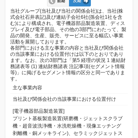
前期
次期
当社グループ(当社及び当社の関係会社)は、当社(株
式会社石井表記)及び連結子会社6社(孫会社1社を含
む)により構成され、電子機器部品製造装置、ディス
プレイ及び電子部品、その他の3部門にわたって、製
品の開発、生産、販売、サービスに至る幅広い事業
活動を展開しております。
各部門における主な事業の内容と当社及び関係会社
の当該事業における位置付けは以下のとおりであり
ます。なお、次の3部門は「第5 経理の状況 1 連結財
務諸表等 (1) 連結財務諸表 注記事項(セグメント情報
等)」に掲げるセグメント情報の区分と同一でありま
す。
主な事業内容
当社及び関係会社の当該事業における位置付け
[電子機器部品製造装置]
プリント基板製造装置(研磨機・ジェットスクラブ
機・超音波洗浄機・水洗乾燥機・現像エッチング
剥離機・銅メッキライン)、セラミックジェットス