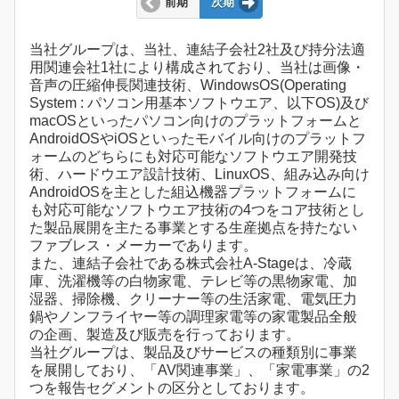
前期
次期
当社グループは、当社、連結子会社2社及び持分法適
用関連会社1社により構成されており、当社は画像・
音声の圧縮伸長関連技術、WindowsOS(Operating
System : パソコン用基本ソフトウエア、以下OS)及び
macOSといったパソコン向けのプラットフォームと
AndroidOSやiOSといったモバイル向けのプラットフ
ォームのどちらにも対応可能なソフトウエア開発技
術、ハードウエア設計技術、LinuxOS、組み込み向け
AndroidOSを主とした組込機器プラットフォームに
も対応可能なソフトウエア技術の4つをコア技術とし
た製品展開を主たる事業とする生産拠点を持たない
ファブレス・メーカーであります。
また、連結子会社である株式会社A-Stageは、冷蔵
庫、洗濯機等の白物家電、テレビ等の黒物家電、加
湿器、掃除機、クリーナー等の生活家電、電気圧力
鍋やノンフライヤー等の調理家電等の家電製品全般
の企画、製造及び販売を行っております。
当社グループは、製品及びサービスの種類別に事業
を展開しており、「AV関連事業」、「家電事業」の2
つを報告セグメントの区分としております。