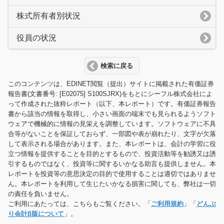
株式所有者別状況
役員の状況
検索に戻る
このコンテンツは、EDINET閲覧（提出）サイトに掲載された有価証券
報告書(文書番号: [E02075] S100SJRX)をもとにシーフル株式会社によ
って作成された抜粋レポート（以下、本レポート）です。有価証券報告
書から該当の情報を取得し、小さい画面の端末でも見られるようソフト
ウェアで機械的に情報の見栄えを調整しています。ソフトウェアに不具
合等がないことを保証しておらず、一部図や表が崩れたり、文字が欠落
して表示される場合があります。また、本レポートは、会計の学習に役
立つ情報を提供することを目的とするもので、投資活動等を勧誘又は誘
引するものではなく、投資等に関するいかなる助言も提供しません。本
レポートを投資等の意思決定の目的で使用することは適切ではありませ
ん。本レポートを利用して生じたいかなる損害に関しても、弊社は一切
の責任を負いません。
ご利用にあたっては、こちらもご覧ください。「
ご利用規約
」「
どんぶ
り会計β版について
」。