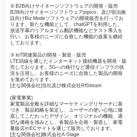
② B2B向けサイネージソフトウェアの開発・販売
B2B向けサイネージソフトウェアpipico、及び宿泊施
設向けBiz Modeソフトウェアの開発販売を行ってお
ります。新たな機能として、chatGPTを利用した、
放送字幕のリアルタイム翻訳機能などテスト導入を
行い、お客様のニーズに合致した機能の提案を継続
しております。
③ IoT関連製品の開発・製造・販売
LTE回線を通じたインターネット接続機器を開発・販
売しております。5Gへの移行など通信インフラの状
況を注視し、お客様のニーズに合致した製品の開発
を進めております。
[主な関係会社]当社及び株式会社RfStream
(家電事業)
家電製品全般を詳細なマーケティングリサーチに基
づき、製品戦略を策定し、ユーザーの使い心地に徹
底してこだわったデザイン、オリジナルの機能、適
切な価格を強みとし、各製品を企画・製造し、家電
量販店やECサイトを通じて販売しております。
[主な関係会社]株式会社A-Stage