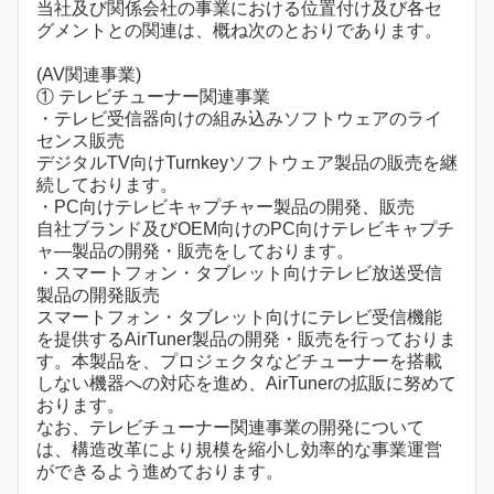
当社及び関係会社の事業における位置付け及び各セ
グメントとの関連は、概ね次のとおりであります。
(AV関連事業)
① テレビチューナー関連事業
・テレビ受信器向けの組み込みソフトウェアのライ
センス販売
デジタルTV向けTurnkeyソフトウェア製品の販売を継
続しております。
・PC向けテレビキャプチャー製品の開発、販売
自社ブランド及びOEM向けのPC向けテレビキャプチ
ャ―製品の開発・販売をしております。
・スマートフォン・タブレット向けテレビ放送受信
製品の開発販売
スマートフォン・タブレット向けにテレビ受信機能
を提供するAirTuner製品の開発・販売を行っておりま
す。本製品を、プロジェクタなどチューナーを搭載
しない機器への対応を進め、AirTunerの拡販に努めて
おります。
なお、テレビチューナー関連事業の開発について
は、構造改革により規模を縮小し効率的な事業運営
ができるよう進めております。