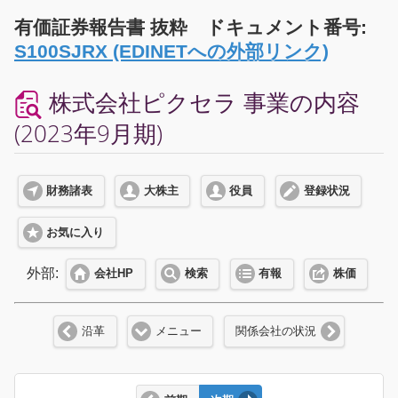
有価証券報告書 抜粋 ドキュメント番号:
S100SJRX (EDINETへの外部リンク)
株式会社ピクセラ 事業の内容
(2023年9月期)
財務諸表
大株主
役員
登録状況
お気に入り
外部:
会社HP
検索
有報
株価
沿革
メニュー
関係会社の状況