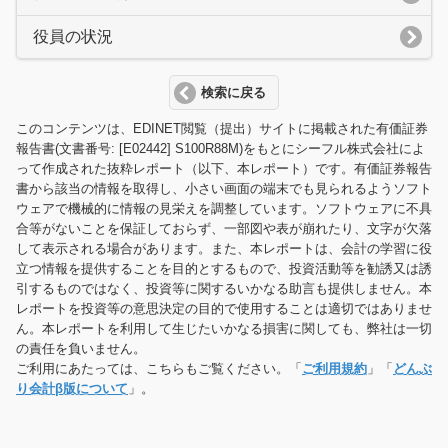
役員の状況
検索に戻る
このコンテンツは、EDINET閲覧（提出）サイトに掲載された有価証券
報告書(文書番号: [E02442] S100R88M)をもとにシーフル株式会社によ
って作成された抜粋レポート（以下、本レポート）です。有価証券報告
書から該当の情報を取得し、小さい画面の端末でも見られるようソフト
ウェアで機械的に情報の見栄えを調整しています。ソフトウェアに不具
合等がないことを保証しておらず、一部図や表が崩れたり、文字が欠落
して表示される場合があります。また、本レポートは、会計の学習に役
立つ情報を提供することを目的とするもので、投資活動等を勧誘又は誘
引するものではなく、投資等に関するいかなる助言も提供しません。本
レポートを投資等の意思決定の目的で使用することは適切ではありませ
ん。本レポートを利用して生じたいかなる損害に関しても、弊社は一切
の責任を負いません。
ご利用にあたっては、こちらもご覧ください。「
ご利用規約
」「
どんぶ
り会計β版について
」。