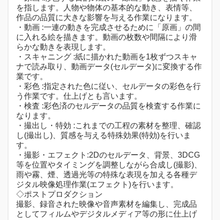
を指します。人物や物体の基本的な動き、表情等、
作品の品質に大きな影響を与える作業になります。
・動画 :一連の動きを完成させるために「原画」の間
に入れる絵を描きます。動画の枚数や間隔により滑
らかな動きを表現します。
・スキャニング :紙に描かれた動画を1枚ずつスキャ
ナで読み取り、動画データ(セルデータ)に変換する作
業です。
・彩色 :指定された色に従い、セルデータの彩色を行
う作業です。仕上げとも言います。
・検査 :彩色済のセルデータの品質を検査する作業に
なります。
・撮出し・特効 :これまでの工程の素材を整理、確認
し(撮出し)、質感を与える特殊効果(特効)を行いま
す。
・撮影・エフェクト:2Dのセルデータ、背景、3DCG
等を位置やタイミングを調整しながら合成し(撮影)、
雨や霧、煙、透過光等の特殊な表現を加える各種デ
ジタル映像処理作業(エフェクト)を行います。
◇ポストプロダクション
撮影、録音された映像や音声素材を編集し、完成品
としてフィルムやデジタルメディア等の形に仕上げ