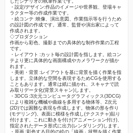
したシナリオの執筆作業です。
・設定/デザイン:作品のイメージや世界観、登場キャ
ラクター等の作成作業です。
・絵コンテ :映像、演出意図、作業指示等を行うため
の設計図の作成です。通常、監督や演出家によって
作成されます。
◇プロダクション
作画から彩色、撮影までの具体的な制作作業の工程
です。
・レイアウト :カット毎の設計図を指します。絵コン
テより更に具体的な画面構成やカメラワークが描か
れます。
・美術・背景 :レイアウトを基に背景を描く作業を指
します。立体的な空間を表現するためCGを使用する
こともあります。通常は紙に描かれ、スキャナで読
み取りデータ化(背景スキャン)します。
・3DCG :3次元コンピュータグラフィックス(3DCG)
により複雑な機械や曲線を多用する物体等、2次元
(2D)では困難な表現を作成します。物体の形を作り
(モデリング)、表面に模様を作成し(テクスチャ)貼り
付けます。これに動きを付け(アニメーション付け)、
指定されたデータ形式に出力(レンダリング)します。
・原画 :彩色する目的の絵の「線画」状態を描く作業