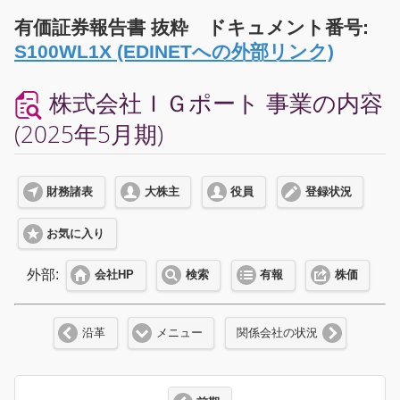
有価証券報告書 抜粋 ドキュメント番号:
S100WL1X (EDINETへの外部リンク)
株式会社ＩＧポート 事業の内容
(2025年5月期)
財務諸表
大株主
役員
登録状況
お気に入り
外部:
会社HP
検索
有報
株価
沿革
メニュー
関係会社の状況