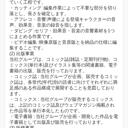
ていく工程です。
・カッティング :編集作業によって不要な部分を切り
落とし、長さを確定します。
・アフレコ・音響:声優による登場キャラクターの音
声、効果音、音楽の録音を指します。
・ダビング :セリフ・効果音・音楽の音響素材を1つ
にまとめる作業です。
・ビデオ編集 :映像原版と音原版とを納品の仕様に編
集することです。
(2) 出版事業
当社グループは、コミック誌(雑誌・定期刊行物)、コ
ミックス(単行本)及びイラスト集等の関連書籍、電子
書籍の出版、販売を行っております。
・コミック誌 : 当社グループが企画、販売するコミッ
ク誌は、各世代(年代)別の読者に向けてそれぞれに満
足感のある作品構成で展開することを意図しており
ます。
・コミックス : 当社グループが販売するコミックス
は、上記のコミック誌及びウェブマガジン掲載され
た作品等を単行本化したものです。
・電子書籍 : 当社グループが企画・開発した作品を電
子書籍として出版及び販売を行っております。
(3) 版権事業