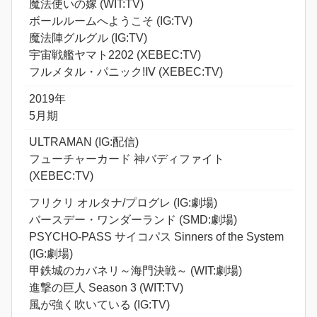
魔法使いの嫁 (WIT:TV)
ボールルームへようこそ (IG:TV)
魔法陣グルグル (IG:TV)
宇宙戦艦ヤマト2202 (XEBEC:TV)
フルメタル・パニック!Ⅳ (XEBEC:TV)
2019年
5月期
ULTRAMAN (IG:配信)
フューチャーカード 神バディファイト
(XEBEC:TV)
フリクリ オルタナ/プログレ (IG:劇場)
バースデー・ワンダーランド (SMD:劇場)
PSYCHO-PASS サイコパス Sinners of the System
(IG:劇場)
甲鉄城のカバネリ～海門決戦～ (WIT:劇場)
進撃の巨人 Season 3 (WIT:TV)
風が強く吹いている (IG:TV)