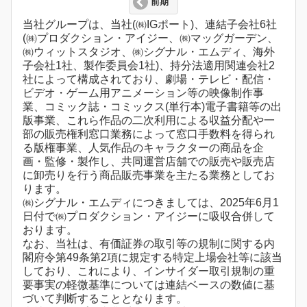
前期
当社グループは、当社(㈱IGポート)、連結子会社6社
(㈱プロダクション・アイジー、㈱マッグガーデン、
㈱ウィットスタジオ、㈱シグナル・エムディ、海外
子会社1社、製作委員会1社)、持分法適用関連会社2
社によって構成されており、劇場・テレビ・配信・
ビデオ・ゲーム用アニメーション等の映像制作事
業、コミック誌・コミックス(単行本)電子書籍等の出
版事業、これら作品の二次利用による収益分配や一
部の販売権利窓口業務によって窓口手数料を得られ
る版権事業、人気作品のキャラクターの商品を企
画・監修・製作し、共同運営店舗での販売や販売店
に卸売りを行う商品販売事業を主たる業務としてお
ります。
㈱シグナル・エムディにつきましては、2025年6月1
日付で㈱プロダクション・アイジーに吸収合併して
おります。
なお、当社は、有価証券の取引等の規制に関する内
閣府令第49条第2項に規定する特定上場会社等に該当
しており、これにより、インサイダー取引規制の重
要事実の軽微基準については連結ベースの数値に基
づいて判断することとなります。