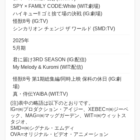
SPY × FAMILY CODE:White (WIT:劇場)
ハイキュー!! ゴミ捨て場の決戦 (IG:劇場)
怪獣8号 (IG:TV)
シンカリオン チェンジ ザ ワールド (SMD:TV)
2025年
5月期
君に届け3RD SEASON (IG:配信)
My Melody & Kuromi (WIT:配信)
怪獣8号 第1期総集編/同時上映 保科の休日 (IG:劇
場)
真・侍伝YAIBA (WIT:TV)
(注)表中の略語は以下のとおりです。
IG=㈱プロダクション・アイジー、XEBEC=㈱ジーベ
ック、MAG=㈱マッグガーデン、WIT=㈱ウィットス
タジオ、
SMD=㈱シグナル・エムディ
OVA=オリジナル・ビデオ・アニメーション