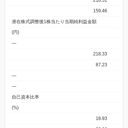
218.31
159.46
潜在株式調整後1株当たり当期純利益金額
(円)
―
218.33
87.23
―
―
自己資本比率
(%)
18.93