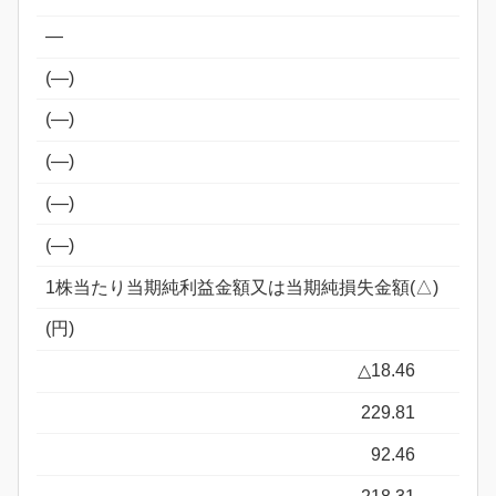
―
(―)
(―)
(―)
(―)
(―)
1株当たり当期純利益金額又は当期純損失金額(△)
(円)
△18.46
229.81
92.46