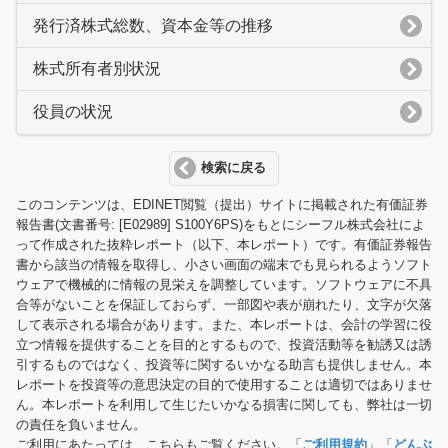
発行済株式総数、資本金等の推移
株式所有者別状況
役員の状況
検索に戻る
このコンテンツは、EDINET閲覧（提出）サイトに掲載された有価証券
報告書(文書番号: [E02989] S100Y6PS)をもとにシーフル株式会社によ
って作成された抜粋レポート（以下、本レポート）です。有価証券報告
書から該当の情報を取得し、小さい画面の端末でも見られるようソフト
ウェアで機械的に情報の見栄えを調整しています。ソフトウェアに不具
合等がないことを保証しておらず、一部図や表が崩れたり、文字が欠落
して表示される場合があります。また、本レポートは、会計の学習に役
立つ情報を提供することを目的とするもので、投資活動等を勧誘又は誘
引するものではなく、投資等に関するいかなる助言も提供しません。本
レポートを投資等の意思決定の目的で使用することは適切ではありませ
ん。本レポートを利用して生じたいかなる損害に関しても、弊社は一切
の責任を負いません。
ご利用にあたっては、こちらもご覧ください。「
ご利用規約
」「
どんぶ