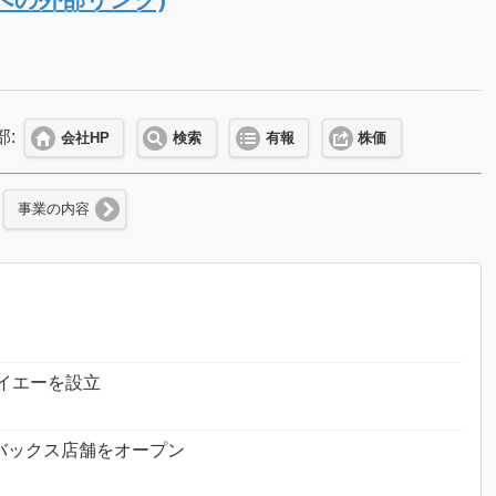
部:
会社HP
検索
有報
株価
事業の内容
イエーを設立
バックス店舗をオープン