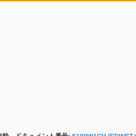
抜粋 ドキュメント番号:
S100W1CH (EDIN