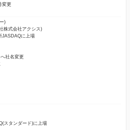
号変更
ー)
社株式会社アクシス)
ASDAQに上場
ンへ社名変更
立
(スタンダード)に上場