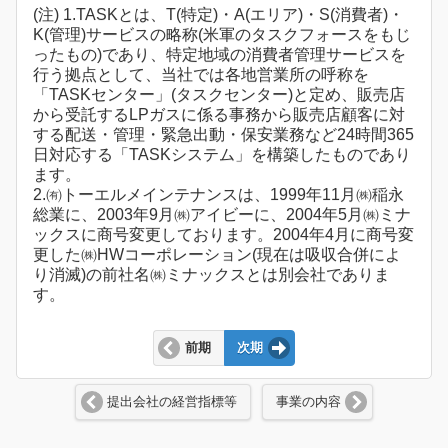
(注) 1.TASKとは、T(特定)・A(エリア)・S(消費者)・
K(管理)サービスの略称(米軍のタスクフォースをもじ
ったもの)であり、特定地域の消費者管理サービスを
行う拠点として、当社では各地営業所の呼称を
「TASKセンター」(タスクセンター)と定め、販売店
から受託するLPガスに係る事務から販売店顧客に対
する配送・管理・緊急出動・保安業務など24時間365
日対応する「TASKシステム」を構築したものであり
ます。
2.㈲トーエルメインテナンスは、1999年11月㈱稲永
総業に、2003年9月㈱アイビーに、2004年5月㈱ミナ
ックスに商号変更しております。2004年4月に商号変
更した㈱HWコーポレーション(現在は吸収合併によ
り消滅)の前社名㈱ミナックスとは別会社でありま
す。
前期
次期
提出会社の経営指標等
事業の内容