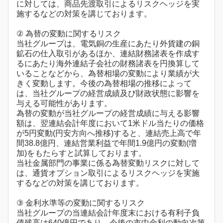
に対しては、商品先渡取引によるリスクヘッジを実
施するなどの対策を講じております。
② 為替の変動に関するリスク
当社グループは、電気銅の生産にあたり外貨建の銅
鉱石の仕入取引があるほか、連結財務諸表を作成す
るにあたり海外連結子会社の財務諸表を円換算して
いることなどから、為替相場の変動により業績が大
きく変動します。今後の為替相場の推移によって
は、当社グループの経営成績及び財政状態に影響を
与える可能性があります。
為替の変動が当社グループの経営成績に与える影響
額は、翌連結会計年度において1米ドル当たりの価格
が5円変動(円安方向へ推移)すると、連結売上高で年
間38.8億円、連結営業利益で年間1.9億円の変動(増
加)をもたらすと試算しております。
当社金属部門の事業に係る為替変動リスクに対して
は、通貨オプション取引によるリスクヘッジを実施
するなどの対策を講じております。
③ 金利水準等の変動に関するリスク
当社グループの当連結会計年度末における有利子負
債残高は640億円であり、今後の市中金利の動向次第