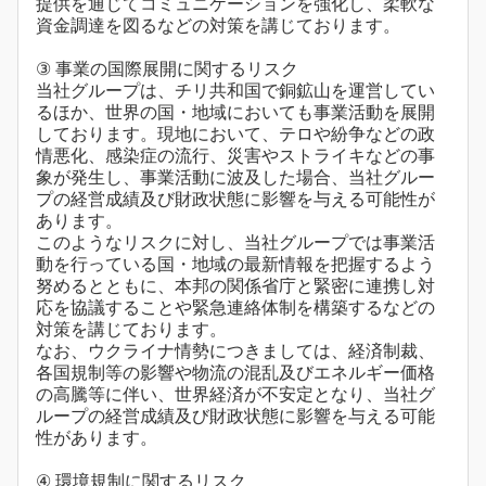
提供を通じてコミュニケーションを強化し、柔軟な
資金調達を図るなどの対策を講じております。
③ 事業の国際展開に関するリスク
当社グループは、チリ共和国で銅鉱山を運営してい
るほか、世界の国・地域においても事業活動を展開
しております。現地において、テロや紛争などの政
情悪化、感染症の流行、災害やストライキなどの事
象が発生し、事業活動に波及した場合、当社グルー
プの経営成績及び財政状態に影響を与える可能性が
あります。
このようなリスクに対し、当社グループでは事業活
動を行っている国・地域の最新情報を把握するよう
努めるとともに、本邦の関係省庁と緊密に連携し対
応を協議することや緊急連絡体制を構築するなどの
対策を講じております。
なお、ウクライナ情勢につきましては、経済制裁、
各国規制等の影響や物流の混乱及びエネルギー価格
の高騰等に伴い、世界経済が不安定となり、当社グ
ループの経営成績及び財政状態に影響を与える可能
性があります。
④ 環境規制に関するリスク