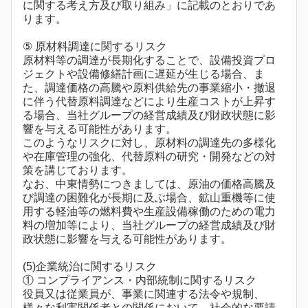
に関する考え方及び取り組み」に記載のとおりであ
ります。
⑤ 原材料調達に関するリスク
原材料等の調達が長期化することで、設備投資プロ
ジェクトや設備修繕計画に遅延が生じる場合、ま
た、調達価格の高騰や原料供給先の事業縮小・撤退
に伴う代替原料調達などにより生産コストが上昇す
る場合、当社グループの経営成績及び財政状態に影
響を与える可能性があります。
このようなリスクに対し、原材料の調達先の多様化
や在庫管理の強化、代替原料の研究・開発などの対
策を講じております。
なお、中東情勢につきましては、原油の価格高騰及
び調達の困難化が長期に及ぶ場合、鉱山重機等に使
用する軽油等の燃料費や生産設備稼働のための電力
料の増加等により、当社グループの経営成績及び財
政状態に影響を与える可能性があります。
(5)企業統治に関するリスク
① コンプライアンス・内部統制に関するリスク
役員又は従業員が、事業に関連する法令や規制、
様々な利害関係者との関係において、社会的な要請