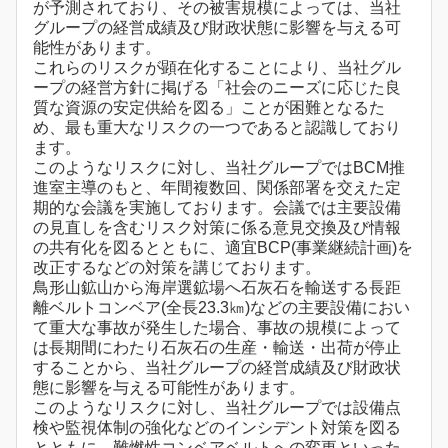
が予測されており、その被害規模によっては、当社
グループの経営成績及び財政状態に影響を与える可
能性があります。
これらのリスクが顕在化することにより、当社グル
ープの経営方針に掲げる「社会のニーズに応じた良
質な資源の安定供給を図る」ことが困難となるた
め、最も重大なリスクの一つであると認識しており
ます。
このようなリスクに対し、当社グループではBCM推
進室主導のもと、年間複数回、関係部署を交えた定
期的な会議を実施しております。会議では主要設備
の見直しを含むリスク対策に係る意見交換及び情報
の共有化を図るとともに、適宜BCP(事業継続計画)を
改正するなどの対策を講じております。
鳥形山鉱山から海岸選鉱場へ石灰石を輸送する長距
離ベルトコンベア(全長23.3㎞)などの主要設備におい
て重大な事故が発生した場合、事故の規模によって
は長期間にわたり石灰石の生産・輸送・出荷が停止
することから、当社グループの経営成績及び財政状
態に影響を与える可能性があります。
このようなリスクに対し、当社グループでは設備点
検や監視体制の強化などのインシデント対策を図る
とともに、難燃性コンベアベルトへの変更といった