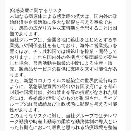
(6)感染症に関するリスク
未知なる病原体による感染症の拡大は、国内外の政
治経済や企業活動に多大な影響を与える事象であ
り、感染の広がり方や収束時期を予想することは困
難であります。
当社グループは、全国各地に鉱山をはじめとする事
業拠点や関係会社を有しており、海外に営業拠点を
置くほか、チリ共和国では銅鉱山を操業・開発して
おります。これら国内外の各拠点で集団感染が発生
した場合、営業活動や操業の中断による生産・販
売、製商品サービスの提供に支障を来す可能性があ
ります。
また、新型コロナウイルス感染症の世界的流行時の
ように、緊急事態宣言の発出や各国政府による都市
封鎖や国境封鎖、外出禁止令等の措置がなされた場
合には、各拠点の活動そのものが制限され、当社グ
ループの経営成績及び財政状態に影響を与える可能
性があります。
このようなリスクに対し、当社グループではテレワ
ーク勤務や時差出勤等の柔軟な勤務体制の導入とい
った各拠点において最良と思われる防疫環境を整備