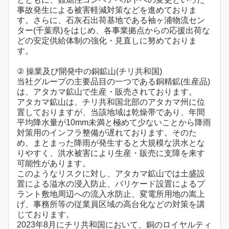
事故発生による被害軽減対策などを進めておりま
す。さらに、石灰石出荷基地である袖ヶ浦物流セン
ター(千葉県)をはじめ、各事業拠点からの応援出荷な
どの安定供給体制の強化・見直しに努めておりま
す。
② 操業及び開発中の銅鉱山(チリ共和国)
当社グループの主要品目の一つである銅精鉱(生産品)
は、アタカマ鉱山で生産・販売されております。
アタカマ鉱山は、チリ共和国北部のアタカマ州に位
置しておりますが、当該地域は乾燥帯であり、年間
平均降水量が10mm未満と極めて少ないことから降雨
対策用のインフラ整備が遅れております。そのた
め、まとまった降雨が発生すると大規模な洪水とな
りやすく、洪水被害により生産・販売に支障を来す
可能性があります。
このようなリスクに対し、アタカマ鉱山では土盛設
置による溢水の浸入防止、バリケード設置によるプ
ラント敷地周辺への流入水防止、変電所用地の嵩上
げ、事務所等の従業員区域の高台化などの対策を講
じております。
2023年8月にチリ共和国において、銅のロイヤルティ