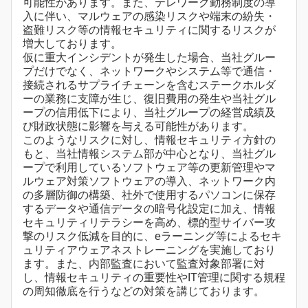
可能性があります。また、テレワーク勤務制度の導
入に伴い、マルウェアの感染リスクや端末の紛失・
盗難リスク等の情報セキュリティに関するリスクが
増大しております。
仮に重大インシデントが発生した場合、当社グルー
プだけでなく、ネットワークやシステム等で通信・
接続されるサプライチェーンを含むステークホルダ
ーの業務に支障が生じ、復旧費用の発生や当社グル
ープの信用低下により、当社グループの経営成績及
び財政状態に影響を与える可能性があります。
このようなリスクに対し、情報セキュリティ方針の
もと、当社情報システム部が中心となり、当社グル
ープで利用しているソフトウェア等の更新管理やマ
ルウェア対策ソフトウェアの導入、ネットワーク内
の多層防御の構築、社外で使用するパソコンに保存
するデータや通信データの暗号化設定に加え、情報
セキュリティリテラシーを高め、標的型サイバー攻
撃のリスク低減を目的に、eラーニング等によるセキ
ュリティアウェアネストレーニングを実施しており
ます。また、内部監査において監査対象部署に対
し、情報セキュリティの重要性やIT管理に関する規程
の周知徹底を行うなどの対策を講じております。