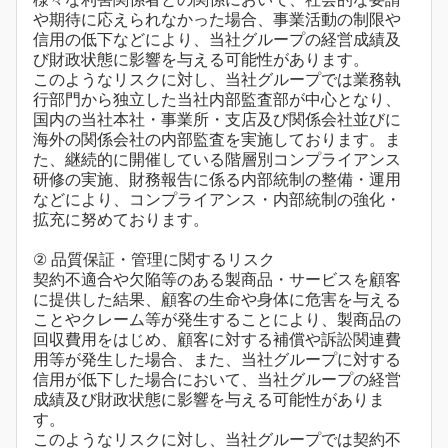
や期待に応えられなかった場合、事業活動の制限や
信用の低下などにより、当社グループの経営成績及
び財政状態に影響を与える可能性があります。
このようなリスクに対し、当社グループでは業務執
行部門から独立した当社内部監査部が中心となり、
国内の当社本社・事業所・支店及び関係会社並びに
海外の関係会社の内部監査を実施しております。ま
た、継続的に開催している階層別コンプライアンス
研修の実施、財務報告に係る内部統制の整備・運用
などにより、コンプライアンス・内部統制の強化・
拡充に努めております。
② 品質保証・管理に関するリスク
契約不適合や欠陥等のある製商品・サービスを顧客
に提供した結果、顧客の生命や身体に危害を与える
ことやクレーム等が発生することにより、製商品の
回収費用をはじめ、顧客に対する補償や訴訟関連費
用等が発生した場合、また、当社グループに対する
信用が低下した場合において、当社グループの経営
成績及び財政状態に影響を与える可能性がありま
す。
このようなリスクに対し、当社グループでは契約不