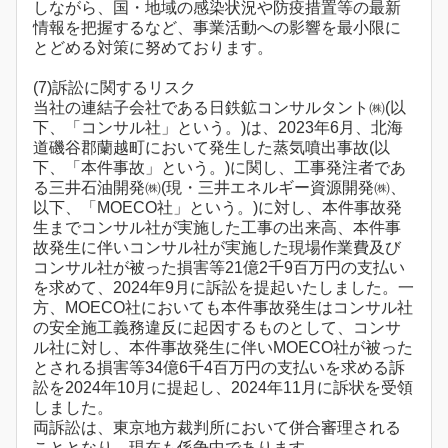
しながら、国・地域の感染状況や防疫措置等の最新
情報を把握するなど、事業活動への影響を最小限に
とどめる対策に努めております。
(7)訴訟に関するリスク
当社の連結子会社である日鉄鉱コンサルタント㈱(以
下、「コンサル社」という。)は、2023年6月、北海
道磯谷郡蘭越町において発生した蒸気噴出事故(以
下、「本件事故」という。)に関し、工事発注者であ
る三井石油開発㈱(現・三井エネルギー資源開発㈱、
以下、「MOECO社」という。)に対し、本件事故発
生までコンサル社が実施した工事の出来高、本件事
故発生に伴いコンサル社が実施した現場作業費及び
コンサル社が被った損害等21億2千9百万円の支払い
を求めて、2024年9月に訴訟を提起いたしました。一
方、MOECO社においても本件事故発生はコンサル社
の安全施工義務違反に起因するものとして、コンサ
ル社に対し、本件事故発生に伴いMOECO社が被った
とされる損害等34億6千4百万円の支払いを求める訴
訟を2024年10月に提起し、2024年11月に訴状を受領
しました。
両訴訟は、東京地方裁判所において併合審理される
こととなり、現在も係争中であります。