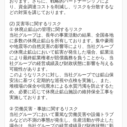
おります。さらに、戦略的パートナーシップによ
り、資金調達コストを削減し、リスクを分散するな
どの対策を講じております。
(2) 災害等に関するリスク
① 休廃止鉱山の管理に関するリスク
当社グループは、長年の事業活動の結果、全国各地
に多数の休廃止鉱山を所有しております。集中豪雨
や地震等の自然災害の影響等により、当社グループ
の休廃止鉱山において鉱害が発生した場合、鉱業法
により最終鉱業権者が賠償義務を負うことから、当
社グループの経営成績及び財政状態に影響を与える
可能性があります。
このようなリスクに対し、当社グループでは鉱山保
安法に基づく定期的な巡視や点検を実施し、また、
堆積場の保全や坑廃水による水質汚濁を防止するた
め、必要に応じて休廃止鉱山施設の維持保全工事を
実施しております。
② 労働災害・事故に関するリスク
当社グループにおいて重篤な労働災害や設備トラブ
ルなどの不測の事態が発生し、生産活動が停止した
場合は、当社グループの経営成績及び財政状態に影