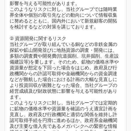
影響を与える可能性があります。
このようなリスクに対し、当社グループでは随時業
界全体や個別の取引先などの動向について情報収集
に努めるとともに、国内外において新規顧客の開拓
を検討するなどの対策を講じております。
② 資源開発に関するリスク
当社グループが取り組んでいる銅などの非鉄金属の
探鉱や鉱山開発並びに地熱資源の調査・開発には、
多額の調査費や開発費(坑道掘削、坑井掘削、生産設
備建設等)を要します。そのため、鉱物の価格水準や
資源量が想定を下回った場合をはじめ、政府及び行
政機関からの許認可取得や金融機関からの資金調達
などが難航した場合における計画の大幅な見直しに
より投資回収が困難となった場合、当社グループの
経営成績及び財政状態に影響を与える可能性があり
ます。
このようなリスクに対し、当社グループでは定期的
に鉱物の価格水準や資源量を確認のうえ適宜計画を
見直し、政府及び行政機関と適切な関係を維持し許
認可取得手続を円滑に進めるほか、政府系金融機関
及び主要な借入先であるメガバンクへの緊密な情報