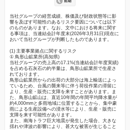
前期
当社グループの経営成績、株価及び財政状態等に影
響を及ぼす可能性のあるリスク要因については以下
のものがあります。なお、文中における将来に関す
る事項は、当連結会計年度末(2026年3月31日)現在に
おいて当社グループが判断したものであります。
(1) 主要事業拠点に関するリスク
① 鳥形山鉱業所(高知県)
当社グループの売上高の17.1%(当連結会計年度実績)
を占める石灰石の約半量は、鳥形山鉱業所で生産さ
れております。
鳥形山鉱業所からの出荷の大部分は海上輸送によっ
ているため、台風の襲来等に伴う荷役作業の滞留に
より、生産・販売に支障を来すことがあります。ま
た、鳥形山鉱山は、直近10年間の年間平均降水量が
約4,000mmと多雨地域に位置することから、集中豪
雨による生産設備への浸水等により、生産・販売に
支障を来す可能性があります。
また、南海トラフ巨大地震が発生した場合、大きな
揺れや津波の影響により、甚大な被害が生じること