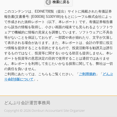
検索に戻る
このコンテンツは、EDINET閲覧（提出）サイトに掲載された有価証券
報告書(文書番号: [E00036] S100YI8I)をもとにシーフル株式会社によっ
て作成された抜粋レポート（以下、本レポート）です。有価証券報告書
から該当の情報を取得し、小さい画面の端末でも見られるようソフトウ
ェアで機械的に情報の見栄えを調整しています。ソフトウェアに不具合
等がないことを保証しておらず、一部図や表が崩れたり、文字が欠落し
て表示される場合があります。また、本レポートは、会計の学習に役立
つ情報を提供することを目的とするもので、投資活動等を勧誘又は誘引
するものではなく、投資等に関するいかなる助言も提供しません。本レ
ポートを投資等の意思決定の目的で使用することは適切ではありませ
ん。本レポートを利用して生じたいかなる損害に関しても、弊社は一切
の責任を負いません。
ご利用にあたっては、こちらもご覧ください。「
ご利用規約
」「
どんぶ
り会計β版について
」。
どんぶり会計運営事務局
Copyright © 2026 Donburi Accountant Site Organizer