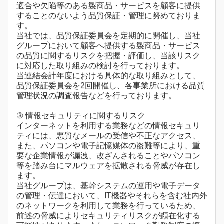
適合や欠陥等のある製商品・サービスを顧客に提供
することのないよう品質保証・管理に努めておりま
す。
当社では、品質保証委員会を定期的に開催し、当社
グループにおいて顧客へ提供する製商品・サービス
の品質に関するリスクを把握・評価し、当該リスク
に対応した取り組みの検討を行っております。
当連結会計年度における具体的な取り組みとして、
品質保証委員会を2回開催し、各事業所における品質
管理状況の調査報告などを行っております。
③ 情報セキュリティに関するリスク
インターネットを利用する業務などの情報セキュリ
ティには、悪質なメールの受信や不正なアクセス、
また、パソコンや電子記憶媒体の盗難等により、重
要な企業情報が漏洩、改ざんされることやパソコン
等を踏み台にマルウェアを拡散される脅威が存在し
ます。
当社グループは、基幹システムの運用や電子データ
の管理・伝達において、IT機器やそれらを含む社内外
のネットワークを利用して業務を行っているため、
前述の脅威によりセキュリティリスクが顕在化する