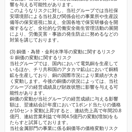
響を与える可能性があります。
このようなリスクに対し、当社グループでは当社保
安環境部による当社及び関係会社の事業所や生産設
備等の保安巡視に加え、全国各地で保安研修会を開
催するなど、全社的な労働安全衛生管理活動の展開
により、労働災害・事故の発生防止に努めるなどの
対策を講じております。
(3) 銅価・為替・金利水準等の変動に関するリスク
① 銅価の変動に関するリスク
当社グループでは、国内において電気銅を生産して
いるほか、チリ共和国のアタカマ鉱山において銅精
鉱を生産しており、銅の国際市況により業績が大き
く変動します。今後の銅価の状況によっては、当社
グループの経営成績及び財政状態に影響を与える可
能性があります。
銅価の変動が当社グループの経営成績に与える影響
額は、翌連結会計年度において1ポンド当たりの価格
が10セント変動(上昇)すると、連結売上高で年間20.8
億円、連結営業利益で年間4.5億円の変動(増加)をも
たらすと試算しております。
当社金属部門の事業に係る銅価等の価格変動リスク