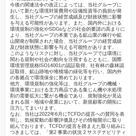
今後の関連法令の改正によっては、当社グループに
おいて新たな環境対策費用や設備投資等の負担が発
生し、当社グループの経営成績及び財政状態に影響
を与える可能性があります。また、国内外における
環境規制の強化やSDGsなどの社会的要請の高まりに
より、当社グループの本業である鉱山業の稼行や鉱
山開発が制限された場合、当社グループの経営成績
及び財政状態に影響を与える可能性があります。
このようなリスクに対し、当社グループでは環境に
関わる規制や社会の動向を注視するとともに、国際
環境管理規格ISO14001の認証取得、社有林の森林認
証取得、鉱山跡地や堆積場の緑化等を行い、国内外
の各拠点で環境保全に努めております。
他方、環境規制の強化等は、当社グループの機械・
環境事業における主力商品である集じん機や水処理
剤の需要拡大に繋がる機会であり、規制強化が見込
まれる国・地域や産業において、新規顧客の開拓に
注力してまいります。
なお、当社は2022年6月にTCFDの提言への賛同を表
明し、気候変動の影響評価及びその情報開示に取り
組んでおります。TCFDの提言を踏まえた取り組みに
つきましては、「第2 事業の状況 2 サステナビリティ