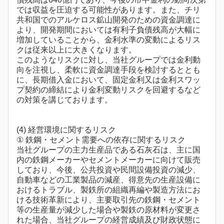
では収益を圧迫する可能性があります。また、チリ
共和国でのアルケロス鉱山開発のための資金調達に
より、開発期間においては有利子負債残高が大幅に
増加していることから、金利水準の変動によるリス
クは従来以上に大きくなります。
このようなリスクに対し、当社グループでは金利動
向を注視し、柔軟に資金調達手段を検討するととも
に、長期借入金において、固定金利又は金利スワッ
プ契約の締結により金利変動リスクを回避するなど
の対策を講じております。
(4) 経営環境に関するリスク
① 鉄鋼・セメント需要への依存に関するリスク
当社グループの主力生産品である石灰石は、主に国
内の鉄鋼メーカーやセメントメーカーに向けて販売
しており、今後、公共投資や民間設備投資の減少、
自動車などの工業製品の減産、得意先の生産設備に
おけるトラブル、製鉄所の組織再編や製造方法にお
ける技術革新により、主要取引先の鉄鋼・セメント
等の生産量が減少した場合や製鉄の原材料が変更さ
れた場合、当社グループの経営成績及び財政状態に