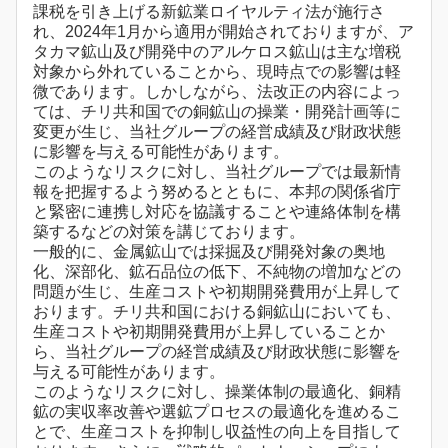
課税を引き上げる新鉱業ロイヤルティ法が施行さ
れ、2024年1月から適用が開始されておりますが、ア
タカマ鉱山及び開発中のアルケロス鉱山は主な増税
対象から外れていることから、現時点での影響は軽
微であります。しかしながら、法改正の内容によっ
ては、チリ共和国での銅鉱山の操業・開発計画等に
変更が生じ、当社グループの経営成績及び財政状態
に影響を与える可能性があります。
このようなリスクに対し、当社グループでは最新情
報を把握するよう努めるとともに、本邦の関係省庁
と緊密に連携し対応を協議することや連絡体制を構
築するなどの対策を講じております。
一般的に、金属鉱山では採掘及び開発対象の奥地
化、深部化、鉱石品位の低下、不純物の増加などの
問題が生じ、生産コストや初期開発費用が上昇して
おります。チリ共和国における銅鉱山においても、
生産コストや初期開発費用が上昇していることか
ら、当社グループの経営成績及び財政状態に影響を
与える可能性があります。
このようなリスクに対し、操業体制の最適化、銅精
鉱の実収率改善や選鉱プロセスの最適化を進めるこ
とで、生産コストを抑制し収益性の向上を目指して