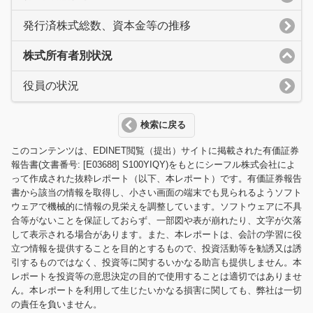
発行済株式総数、資本金等の推移
株式所有者別状況
役員の状況
検索に戻る
このコンテンツは、EDINET閲覧（提出）サイトに掲載された有価証券
報告書(文書番号: [E03688] S100YIQY)をもとにシーフル株式会社によ
って作成された抜粋レポート（以下、本レポート）です。有価証券報告
書から該当の情報を取得し、小さい画面の端末でも見られるようソフト
ウェアで機械的に情報の見栄えを調整しています。ソフトウェアに不具
合等がないことを保証しておらず、一部図や表が崩れたり、文字が欠落
して表示される場合があります。また、本レポートは、会計の学習に役
立つ情報を提供することを目的とするもので、投資活動等を勧誘又は誘
引するものではなく、投資等に関するいかなる助言も提供しません。本
レポートを投資等の意思決定の目的で使用することは適切ではありませ
ん。本レポートを利用して生じたいかなる損害に関しても、弊社は一切
の責任を負いません。