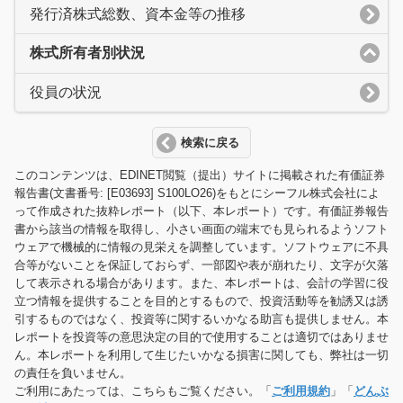
発行済株式総数、資本金等の推移
株式所有者別状況
役員の状況
検索に戻る
このコンテンツは、EDINET閲覧（提出）サイトに掲載された有価証券
報告書(文書番号: [E03693] S100LO26)をもとにシーフル株式会社によ
って作成された抜粋レポート（以下、本レポート）です。有価証券報告
書から該当の情報を取得し、小さい画面の端末でも見られるようソフト
ウェアで機械的に情報の見栄えを調整しています。ソフトウェアに不具
合等がないことを保証しておらず、一部図や表が崩れたり、文字が欠落
して表示される場合があります。また、本レポートは、会計の学習に役
立つ情報を提供することを目的とするもので、投資活動等を勧誘又は誘
引するものではなく、投資等に関するいかなる助言も提供しません。本
レポートを投資等の意思決定の目的で使用することは適切ではありませ
ん。本レポートを利用して生じたいかなる損害に関しても、弊社は一切
の責任を負いません。
ご利用にあたっては、こちらもご覧ください。「
ご利用規約
」「
どんぶ