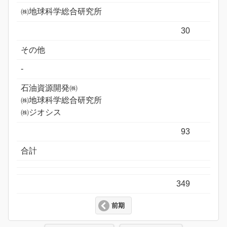
㈱地球科学総合研究所
30
その他
-
石油資源開発㈱
㈱地球科学総合研究所
㈱ジオシス
93
合計
349
前期