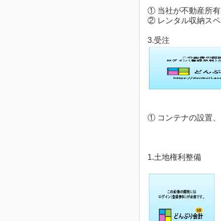
① 当社が不動産所
② レンタル収納ス
3.受注
① コンテナの設置
1.土地権利整備