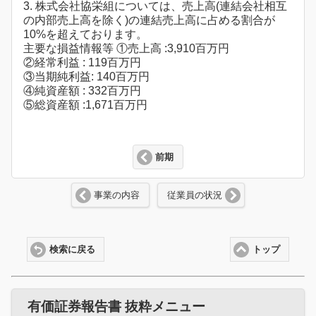
3. 株式会社協栄組については、売上高(連結会社相互
の内部売上高を除く)の連結売上高に占める割合が
10%を超えております。
主要な損益情報等 ①売上高 :3,910百万円
②経常利益 : 119百万円
③当期純利益: 140百万円
④純資産額 : 332百万円
⑤総資産額 :1,671百万円
前期
事業の内容
従業員の状況
検索に戻る
トップ
有価証券報告書 抜粋メニュー