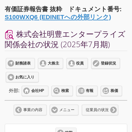
有価証券報告書 抜粋 ドキュメント番号:
S100WXQ6 (EDINETへの外部リンク)
株式会社明豊エンタープライズ
関係会社の状況 (2025年7月期)
財務諸表
大株主
役員
登録状況
お気に入り
外部:
会社HP
検索
有報
株価
事業の内容
メニュー
従業員の状況