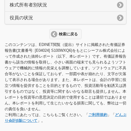
株式所有者別状況
役員の状況
検索に戻る
このコンテンツは、EDINET閲覧（提出）サイトに掲載された有価証券
報告書(文書番号: [E04024] S100WXQ6)をもとにシーフル株式会社によ
って作成された抜粋レポート（以下、本レポート）です。有価証券報告
書から該当の情報を取得し、小さい画面の端末でも見られるようソフト
ウェアで機械的に情報の見栄えを調整しています。ソフトウェアに不具
合等がないことを保証しておらず、一部図や表が崩れたり、文字が欠落
して表示される場合があります。また、本レポートは、会計の学習に役
立つ情報を提供することを目的とするもので、投資活動等を勧誘又は誘
引するものではなく、投資等に関するいかなる助言も提供しません。本
レポートを投資等の意思決定の目的で使用することは適切ではありませ
ん。本レポートを利用して生じたいかなる損害に関しても、弊社は一切
の責任を負いません。
ご利用にあたっては、こちらもご覧ください。「
ご利用規約
」「
どんぶ
り会計β版について
」。