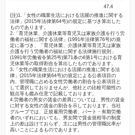
47.4
(注)1.「女性の職業生活における活躍の推進に関する
法律」(2015年法律第64号)の規定に基づき算出した
ものであります。
2.「育児休業、介護休業等育児又は家族介護を行う労
働者の福祉に関する法律」(1991年法律第76号)の規
定に基づき、「育児休業、介護休業等育児又は家族
介護を行う労働者の福祉に関する法律施行規則」
(1991年労働省令第25号)第71条の6第1号における育
児休業等の取得割合を算出したものであります。
3.「女性の職業生活における活躍の推進に関する法
律」(2015年法律第64号)の規定による公表項目の
内、管理職に占める女性労働者の割合を公表項目と
して選択しておりませんが、他社との比較可能性の
観点等も鑑み任意で記載しております。
4.労働者の男女の賃金の差異については、男性の賃金
に対する女性の賃金の割合を示しております。当社
グループでは、正規雇用労働者、パート・有期労働
者のいずれにおいても、男女間で賃金規程等の制度
上の差は設けておらず、主には男性の管理職比率が
高いことによるものであります。