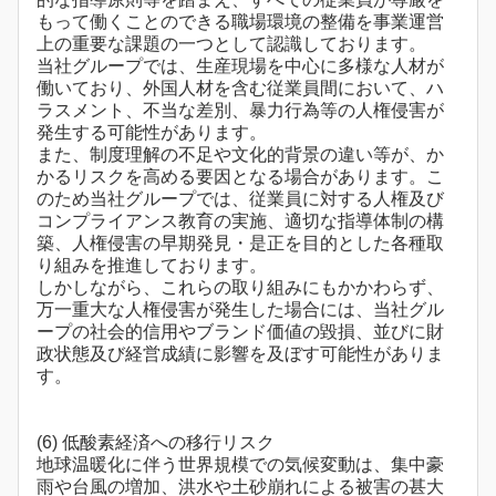
もって働くことのできる職場環境の整備を事業運営
上の重要な課題の一つとして認識しております。
当社グループでは、生産現場を中心に多様な人材が
働いており、外国人材を含む従業員間において、ハ
ラスメント、不当な差別、暴力行為等の人権侵害が
発生する可能性があります。
また、制度理解の不足や文化的背景の違い等が、か
かるリスクを高める要因となる場合があります。こ
のため当社グループでは、従業員に対する人権及び
コンプライアンス教育の実施、適切な指導体制の構
築、人権侵害の早期発見・是正を目的とした各種取
り組みを推進しております。
しかしながら、これらの取り組みにもかかわらず、
万一重大な人権侵害が発生した場合には、当社グル
ープの社会的信用やブランド価値の毀損、並びに財
政状態及び経営成績に影響を及ぼす可能性がありま
す。
(6) 低酸素経済への移行リスク
地球温暖化に伴う世界規模での気候変動は、集中豪
雨や台風の増加、洪水や土砂崩れによる被害の甚大