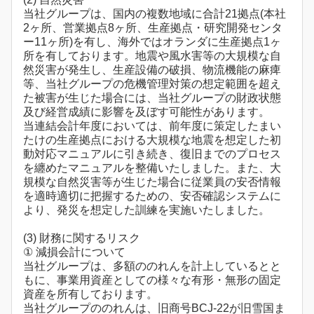
当社グループは、国内の複数地域に合計21拠点(本社
2ヶ所、営業拠点8ヶ所、生産拠点・研究開発センタ
ー11ヶ所)を有し、海外ではオランダに生産拠点1ヶ
所を有しております。地震や風水害等の大規模な自
然災害が発生し、生産設備の破損、物流機能の麻痺
等、当社グループの危機管理対策の想定範囲を超え
た被害が生じた場合には、当社グループの財政状態
及び経営成績に影響を及ぼす可能性があります。
当連結会計年度においては、前年度に策定したまい
たけの生産拠点における大規模な地震を想定した初
動対応マニュアルに引き続き、復旧までのプロセス
を纏めたマニュアルを整備いたしました。また、大
規模な自然災害等が生じた場合に従業員の安否情報
を適時適切に把握するための、安否確認システムに
より、発災を想定した訓練を実施いたしました。
(3) 財務に関するリスク
① 減損会計について
当社グループは、多額ののれんを計上しているとと
もに、事業用資産としての様々な有形・無形の固定
資産を所有しております。
当社グループののれんは、旧商号BCJ-22が旧雪国ま