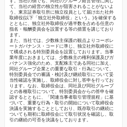
す。当社の側でも、同社のグループ経営管理に関し
て、当社の経営の独立性が阻害されることがないよ
う、東京証券取引所に独立役員として届け出た社外
取締役(以下「独立社外取締役」という。)を確保する
とともに、独立社外取締役が過半数を占める任意の
指名・報酬委員会を設置する等の措置を講じており
ます。
また、当社では、少数株主保護の観点よりコーポレ
ートガバナンス・コードに準じ、独立社外取締役に
て構成される特別委員会を設置しております。当事
業年度におきましては、少数株主の権利保護及びガ
バナンス強化のため、支配株主である同社に加え、
同社グループ企業との重要な取引・行為について、
特別委員会での審議・検討及び継続取引について妥
当性確認を実施し、取締役会に対し答申を行ってお
ります。なお、取締役会は、同社及び同社グループ
との各種取引について、特別委員会からの答申を確
認するとともに、「関連当事者取引管理規程」に基
づいて、重要な行為・取引の開始について取締役会
決議を実施することとしており、既存取引の継続に
ついても期初に取締役会にて取引状況を確認し、取
引の継続の可否を決議をしております。