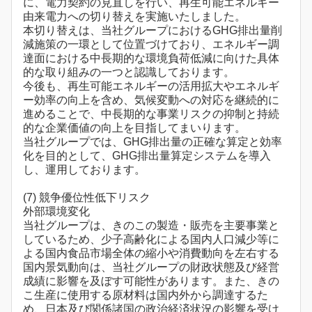
に、電力契約の見直しを行い、再生可能エネルギー
由来電力への切り替えを実施いたしました。
本切り替えは、当社グループにおけるGHG排出量削
減施策の一環として位置づけており、エネルギー調
達面における中長期的な環境負荷低減に向けた具体
的な取り組みの一つと認識しております。
今後も、再生可能エネルギーの活用拡大やエネルギ
ー効率の向上を含め、気候変動への対応を継続的に
進めることで、中長期的な事業リスクの抑制と持続
的な企業価値の向上を目指してまいります。
当社グループでは、GHG排出量の正確な算定と効率
化を目的として、GHG排出量算定システムを導入
し、運用しております。
(7) 競争優位性低下リスク
外部環境変化
当社グループは、きのこの製造・販売を主要事業と
しているため、少子高齢化による国内人口減少等に
よる国内食品市場全体の縮小や消費動向を左右する
国内景気動向は、当社グループの財政状態及び経営
成績に影響を及ぼす可能性があります。また、きの
こ生産に使用する原材料は国内外から調達するた
め、日本及び関係諸国の政治経済状況の影響を受け