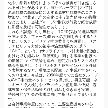
化や、酷暑や暖冬によって様々な被害が引き起こさ
れる可能性があります。当社グループにおいては、
原油価格の高騰等に起因する原材料価格等のコスト
増加や、消費者志向の変化に伴う販売動向への影響
などにより、当社グループの財政状態及び経営成績
に影響を及ぼす可能性があります。
これらの課題に対し当社は、TCFD(気候関連財務情
報開示タスクフォース)提言への賛同を表明するとと
もに、サステナビリティ推進委員会を設置し、サス
テナビリティ方針の策定や温室効果ガス(以下
「GHG」という。)サプライチェーン排出量の削減に
向けた取り組みや、気候変動に関する事業や財務へ
の影響について議論を進め、想定されるリスク及び
機会を整理し、シナリオ分析と財務インパクト評価
を実施するなど、環境にも配慮した事業経営を行っ
ております。今後は、2050年度までに当社グループ
のGHG排出量ネット・ゼロを目指し、再生可能エネ
ルギーの導入検討やプラスチック使用量の低減、森
林整備・保全活動等の取り組みを引き続き実施し、
持続可能な社会の実現に向けて取り組んでまいりま
す。
当会計事業年度においては、主要生産拠点を中心