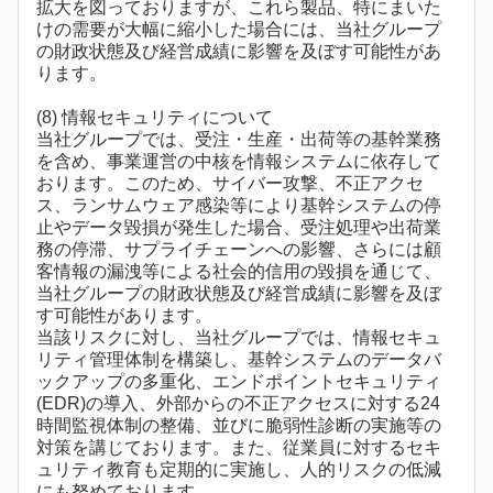
拡大を図っておりますが、これら製品、特にまいた
けの需要が大幅に縮小した場合には、当社グループ
の財政状態及び経営成績に影響を及ぼす可能性があ
ります。
(8) 情報セキュリティについて
当社グループでは、受注・生産・出荷等の基幹業務
を含め、事業運営の中核を情報システムに依存して
おります。このため、サイバー攻撃、不正アクセ
ス、ランサムウェア感染等により基幹システムの停
止やデータ毀損が発生した場合、受注処理や出荷業
務の停滞、サプライチェーンへの影響、さらには顧
客情報の漏洩等による社会的信用の毀損を通じて、
当社グループの財政状態及び経営成績に影響を及ぼ
す可能性があります。
当該リスクに対し、当社グループでは、情報セキュ
リティ管理体制を構築し、基幹システムのデータバ
ックアップの多重化、エンドポイントセキュリティ
(EDR)の導入、外部からの不正アクセスに対する24
時間監視体制の整備、並びに脆弱性診断の実施等の
対策を講じております。また、従業員に対するセキ
ュリティ教育も定期的に実施し、人的リスクの低減
にも努めております。