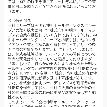
スは、両社の協働を通じて、それぞれにおいて企業
価値向上を図ることができる関係にあると考えてお
ります。
④ 今後の関係
当社グループは今後も神明ホールディングスグルー
プとの取引拡大に向けて株式会社神明ホールディン
グスと協業を継続していく方針であります(なお、神
明ホールディングスグループとの取引は、他のクラ
イアント企業と同様の取引条件で行っており、今後
も同様の方針であります。)。当社といたしまして
は、株式会社神明ホールディングスの関係について
重大な変化は生じないものと認識しておりますが、
将来において、何らかの要因により株式会社神明ホ
ールディングスが経営方針や営業戦略(当社株式の保
有方針も含む。)を変更した場合、当社株式の流動性
及び株価形成等に影響を及ぼす可能性があります。
また、株式会社神明ホールディングスが過半数の当
社株式を保有しており、当社の役員の選解任等の当
社の株主総会決議の結果に重要な影響を及ぼす可能
性があります。
このように、株式会社神明ホールディングスは、当
社について他の一般株主と異なる利害関係を有して