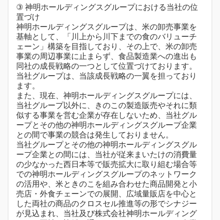
③ 神明ホールディングスグループにおける当社の位
置づけ
神明ホールディングスグループは、米の卸売事業を
基軸として、「川上から川下までの食のバリューチ
ェーン」構築を目指しており、その上で、米の卸売
事業の周辺事業に止まらず、食品製造業への進出も
同社の成長戦略の一つとして位置づけております。
当社グループは、当該成長戦略の一翼を担っており
ます。
また、現在、神明ホールディングスグループには、
当社グループ以外に、きのこの製造販売やそれに類
似する事業を営む企業が存在しないため、当社グル
ープとその他の神明ホールディングスグループ企業
との間で事業の競合は発生しておりません。
当社グループとその他の神明ホールディングスグル
ープ企業との間には、当社が従来まいたけの消費量
の少なかった西日本等で販売拡大に取り組む場合等
での神明ホールディングスグループのネットワーク
の活用や、米ときのこを組み合わせた商品開発と小
売店・外食チェーンでの展開、広域量販店を中心と
した両社の商品のクロスセル推進等の形でシナジー
が見込まれ、当社及び株式会社神明ホールディング