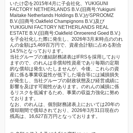
いたけ②を2015年4月に子会社化、YUKIGUNI
FACTORY NETHERLANDS B.V.(旧商号:Yukiguni
Maitake Netherlands Holdings B.V.)がSPROOMZ
B.V.(旧商号:Oakfield Champignons B.V.)及び
YUKIGUNI FACTORY NETHERLANDS REAL
ESTATE B.V.(旧商号:Oakfield Onroerend Goed B.V.)
を子会社化した際に発生し、2026年3月末時点ののれ
んの金額は5,469百万円で、資産合計額に占める割合
14.5%となっております。
当社グループの連結財務諸表はIFRSを採用しており
ますので、のれんは非償却性資産であり毎期の定期
的な償却は発生いたしませんが、今後、これらの資
産に係る事業収益性が低下した場合等には減損損失
が発生し、当社グループの財政状態及び経営成績に
影響を及ぼす可能性があります。のれんの減損に係
るリスクを低減するため、事業の収益力強化に努め
ております。
なお、のれんは、個別財務諸表上においては20年の
償却期間で償却されており、2026年3月31日現在の
残高は、16,627百万円となっております。