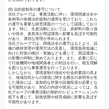
(9) 法的規制等の遵守について
当社グループは、事業活動に伴い、環境関連法令や
条例等の各種法的規制の適用を受けており、これら
の遵守を重要な経営課題の一つとして認識しており
ます。特に、生産活動においては、原材料の取り扱
いや排水、臭気等が周辺環境へ影響を及ぼす可能性
があり、適切な管理が求められます。
当社グループでは、関係法令の遵守はもとより、設
備の維持管理や運用方法の見直し、環境負荷低減に
向けた対策の検討・実施などを通じて、周辺環境へ
の影響の抑制に努めております。また、必要に応じ
て行政機関や地域関係者との対話を行い、相互理解
を図りながら事業運営を行っております。
しかしながら、環境規制の強化や社会的要請の高ま
り、地域住民からの環境に関する懸念の表明等が生
じた場合には、追加的な対策や設備投資が必要とな
る可能性があり、対応の内容や状況によっては、当
社グループの事業活動の制約やレピュテーションの
低下を通じて、財政状態や経営成績に影響を及ぼす
可能性があります。