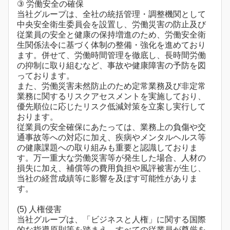
③ 労働安全の確保
当社グループは、全社の統括管理・調整機関として
中央安全衛生委員会を設置し、労働災害の防止及び
従業員の安全と健康の保持増進のため、労働安全衛
生関係法令に基づく体制の整備・強化を進めており
ます。併せて、労働時間管理を徹底し、長時間労働
の抑制に取り組むなど、事故や健康障害の予防を図
っております。
また、労働災害未然防止のため定常業務及び非定常
業務に関するリスクアセスメントを実施しており、
優先順位に応じたリスク低減対策を立案し実行して
おります。
従業員の安全確保にあたっては、業務上の負傷や交
通事故等への対応に加え、疾病やメンタルヘルス等
の健康課題への取り組みも重要と認識しておりま
す。万一重大な労働災害等が発生した場合、人材の
損失に加え、補償等の費用負担や風評被害が生じ、
当社の経営成績等に影響を及ぼす可能性がありま
す。
(5) 人権侵害
当社グループは、「ビジネスと人権」に関する国際
的な指導原則等を踏まえ、すべての従業員が尊厳を