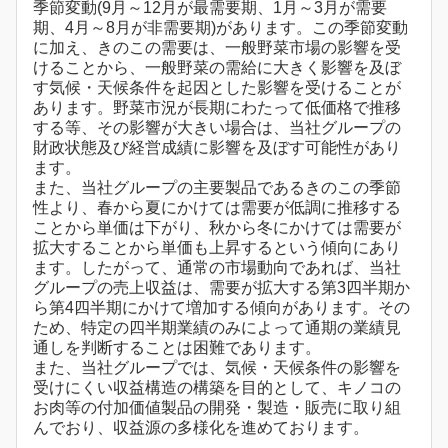
季節変動(9月～12月が最需要期、1月～3月が需要
期、4月～8月が非需要期)があります。この季節変動
に加え、きのこの需要は、一般野菜市場の影響を受
けることから、一般野菜の需給に大きく影響を及ぼ
す気候・天候条件を起因とした影響を受けることが
あります。野菜市況が長期にわたって低価格で推移
する等、その影響が大きい場合は、当社グループの
財政状態及び経営成績に影響を及ぼす可能性があり
ます。
また、当社グループの主要製品であるきのこの季節
性より、春から夏にかけては需要が低調に推移する
ことから単価は下がり、秋から冬にかけては需要が
拡大することから単価も上昇するという傾向にあり
ます。したがって、通常の市場動向であれば、当社
グループの売上収益は、需要が拡大する第3四半期か
ら第4四半期にかけて増加する傾向があります。その
ため、特定の四半期業績のみによって通期の業績見
通しを判断することは困難であります。
また、当社グループでは、気候・天候条件の影響を
受けにくい収益構造の構築を目的として、キノコの
お肉等の付加価値製品の開発・製造・販売に取り組
んでおり、収益源の多様化を進めております。