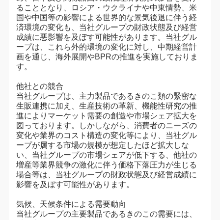
ることとなり、ロシア・ウクライナや中東情勢、米
国や中国等の影響による世界的な景気後退に伴う経
済環境の変化も、当社グループの財政状態及び経営
成績に悪影響を及ぼす可能性があります。当社グル
ープは、これら外的環境の変化に対し、中期経営計
画を通じ、海外展開やBPRの推進を実施しておりま
す。
他社との競合
当社グループは、主力製品であるきのこ類の緊密な
生販連携に加え、生産技術の革新、機能性研究の推
進によりマーケット需要の創造や市場シェア拡大を
図っております。しかしながら、消費者のニーズの
変化や業界のコスト構造の変化等により、当社グル
ープが属する市場の規模が想定したほど拡大しな
い、当社グループの市場シェアが低下する、他社の
増産等業界競争の激化に伴う価格下落圧力が生じる
場合等は、当社グループの財政状態及び経営成績に
影響を及ぼす可能性があります。
気候、天候条件による需要動向
当社グループの主要製品であるきのこの需要には、