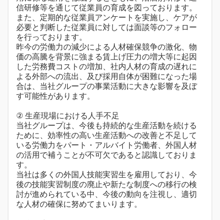
信研修等を通じて従業員の育成を図っております。
また、定期的な従業員アンケートを実施し、ケアが
必要と判断した従業員に対しては面談等のフォロー
を行っております。
昨今の労働力の減少による人材確保競争の激化、物
価の高騰を背景に強まる賃上げ圧力の増大等に起因
した労務費コストの増加、社内人材の育成の遅れに
よる外部への流出、及び採用自体が困難になった場
合は、当社グループの事業活動に大きな影響を及ぼ
す可能性があります。
② 生産現場における人手不足
当社グループは、今後も持続的な生産活動を続ける
ために、効率性の高い生産活動への改善と不足して
いる労働力をパート・アルバイト労働者、外国人材
の活用で補うことが不可欠であると認識しておりま
す。
当社は多くの外国人技能実習生を雇用しており、今
後の技能実習制度の廃止や新たな制度への移行の検
討が進められている中、今後の動向を注視し、適切
な人材の確保に努めてまいります。