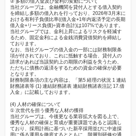
② 多額の借入金及び金利の変動について
当社グループは、金融機関を貸付人とする借入契約
を締結し多額の借入れを行っており、2026年3月末に
おける有利子負債比率((借入金+1年内返済予定の長期
借入金+リース負債)÷資本合計)は107%であります。
当社グループでは、金利上昇によるリスクを軽減す
るため、固定金利による金銭消費貸借契約を締結し
ております。
なお、当社グループの借入金の一部には財務制限条
項が付されており、これに抵触する場合、貸付人の
請求があれば当該契約上の期限の利益を失うため、
ただちに債務の返済をするための資金の確保が必要
となります。
財務制限条項の主な内容は、「第5 経理の状況 1 連結
財務諸表等 (1) 連結財務諸表 連結財務諸表注記 17.借
入金」に記載しております。
(4) 人材の確保について
① 次世代を担う優秀な人材の獲得
当社グループは、今後更なる業容拡大を図る上で、
優秀な人材の確保と育成が重要課題であると認識し
ており、採用計画に基づいた新卒採用並びに中途採
用に係る運用を徹底するとともに、階層別研修や通