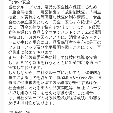
(1) 食の安全
当社グループでは、製品の安全性を保証するため、
「重金属検査」「農薬検査」「放射能検査」「衛生
検査」を実施する等高度な検査体制を構築し、食品
会社の存立基盤となる「安全・安心」を確保するた
めに、万全の体制で臨んでおります。また、内部監
査等を通じて食品安全マネジメントシステムの課題
を抽出し、改善を図るとともに、消費者等からクレ
ームが生じた場合には、品質保証室を中心に是正の
フォローアップ及び水平展開を図ることにより、再
発防止に努めております。
また、外部製造委託先に対しては技術指導を実施
し、計画的な監査を行うとともに出荷判定を適正に
実施しております。
しかしながら、当社グループにおいても、偶発的な
事由によるものを含めて、異物混入や誤表示等、消
費者に健康被害を及ぼす製品事故が発生するほか、
社会全般にわたる重大な品質問題等、当社グループ
の取り組みの範囲を超えた事象が発生した場合に
は、当社グループの財政状態及び経営成績に影響を
及ぼす可能性があります。
(2) 自然災害