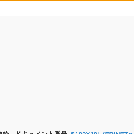
抜粋 ドキュメント番号:
S100YJ0L (EDIN