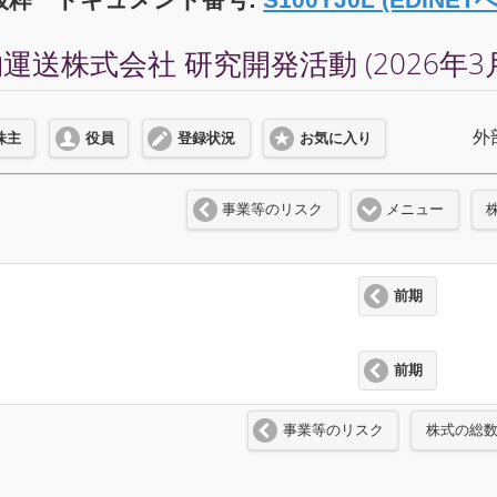
送株式会社 研究開発活動 (2026年3
外
株主
役員
登録状況
お気に入り
事業等のリスク
メニュー
前期
前期
事業等のリスク
株式の総