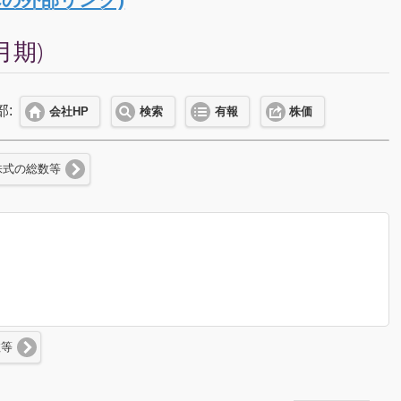
月期)
部:
会社HP
検索
有報
株価
株式の総数等
数等