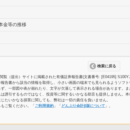
本金等の推移
検索に戻る
T閲覧（提出）サイトに掲載された有価証券報告書(文書番号: [E04195] S
券報告書から該当の情報を取得し、小さい画面の端末でも見られるようソフト
らず、一部図や表が崩れたり、文字が欠落して表示される場合があります。ま
又は誘引するものではなく、投資等に関するいかなる助言も提供しません。本
生じたいかなる損害に関しても、弊社は一切の責任を負いません。
らもご覧ください。「
ご利用規約
」「
どんぶり会計β版について
」。