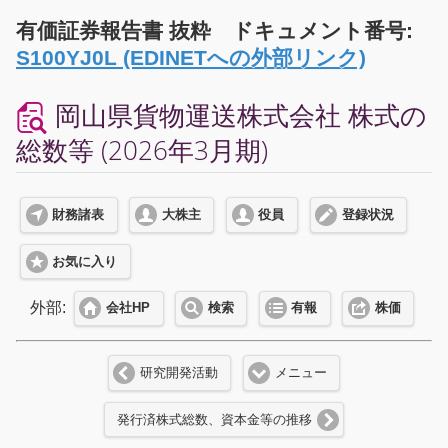
有価証券報告書 抜粋 ドキュメント番号:
S100YJ0L (EDINETへの外部リンク)
岡山県貨物運送株式会社 株式の
総数等 (2026年3月期)
財務諸表
大株主
役員
登録状況
お気に入り
外部:
会社HP
検索
有報
株価
研究開発活動
メニュー
発行済株式総数、資本金等の推移