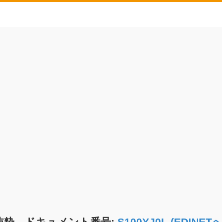
抜粋 ドキュメント番号:
S100YJ0L (EDIN