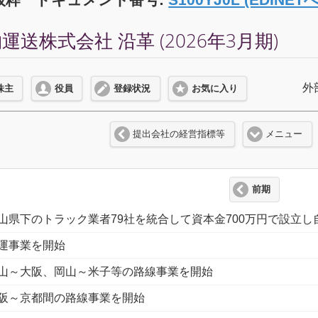
送株式会社 沿革 (2026年3月期)
外
株主
役員
登録状況
お気に入り
提出会社の経営指標等
メニュー
前期
山県下のトラック業者79社を統合して資本金700万円で設立
運事業を開始
山～大阪、岡山～米子等の路線事業を開始
阪～京都間の路線事業を開始