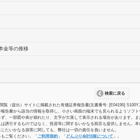
本金等の推移
検索に戻る
T閲覧（提出）サイトに掲載された有価証券報告書(文書番号: [E04195] S
券報告書から該当の情報を取得し、小さい画面の端末でも見られるようソフト
らず、一部図や表が崩れたり、文字が欠落して表示される場合があります。ま
又は誘引するものではなく、投資等に関するいかなる助言も提供しません。本
生じたいかなる損害に関しても、弊社は一切の責任を負いません。
らもご覧ください。「
ご利用規約
」「
どんぶり会計β版について
」。