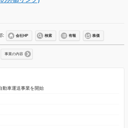
部:
会社HP
検索
有報
株価
事業の内容
し自動車運送事業を開始