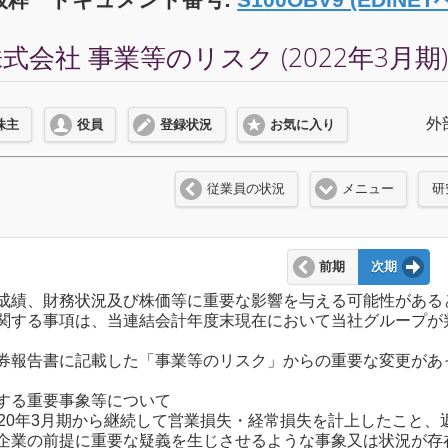
会社 事業等のリスク (2022年3月期
外
株主
役員
登録状況
お気に入り
従業員の状況
メニュー
研
前期
次期
成績、財務状況及び株価等に重要な影響を与える可能性がある
関する事項は、当連結会計年度末現在において当社グループが
券報告書に記載した「事業等のリスク」からの重要な変更があ
する重要事象等について
020年3月期から継続して営業損失・経常損失を計上したこと
企業の前提に重要な疑義を生じさせるような事象又は状況が存