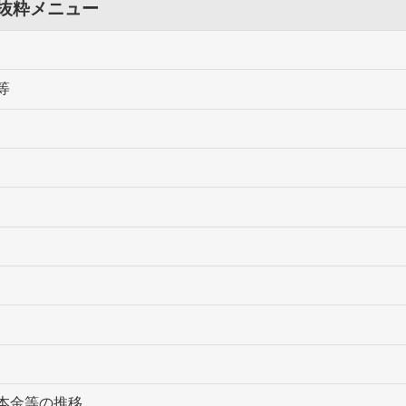
 抜粋メニュー
等
本金等の推移