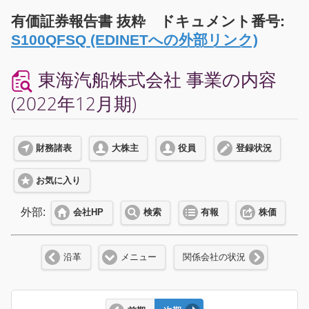
有価証券報告書 抜粋 ドキュメント番号:
S100QFSQ (EDINETへの外部リンク)
東海汽船株式会社 事業の内容
(2022年12月期)
財務諸表
大株主
役員
登録状況
お気に入り
外部:
会社HP
検索
有報
株価
沿革
メニュー
関係会社の状況