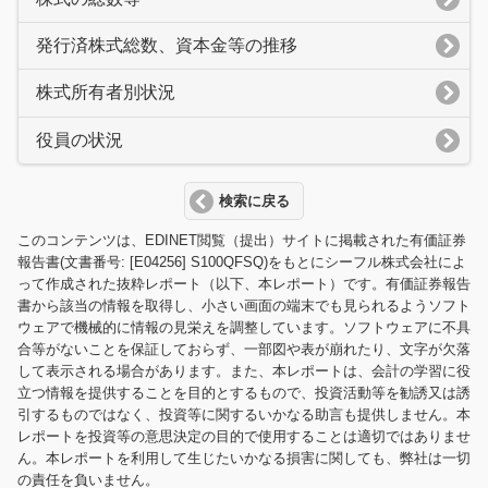
発行済株式総数、資本金等の推移
株式所有者別状況
役員の状況
検索に戻る
このコンテンツは、EDINET閲覧（提出）サイトに掲載された有価証券
報告書(文書番号: [E04256] S100QFSQ)をもとにシーフル株式会社によ
って作成された抜粋レポート（以下、本レポート）です。有価証券報告
書から該当の情報を取得し、小さい画面の端末でも見られるようソフト
ウェアで機械的に情報の見栄えを調整しています。ソフトウェアに不具
合等がないことを保証しておらず、一部図や表が崩れたり、文字が欠落
して表示される場合があります。また、本レポートは、会計の学習に役
立つ情報を提供することを目的とするもので、投資活動等を勧誘又は誘
引するものではなく、投資等に関するいかなる助言も提供しません。本
レポートを投資等の意思決定の目的で使用することは適切ではありませ
ん。本レポートを利用して生じたいかなる損害に関しても、弊社は一切
の責任を負いません。