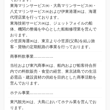
東海マリンサービス㈱・大島マリンサービス㈱・
八丈マリンサービス㈱および伊東港運㈱は、海運
代理店業を行っております。
東海技術サービス㈱は、ジェットフォイルの船
体、機関の整備を中心とした船舶修理業を営んで
おります。
小笠原海運㈱は、東京より小笠原(父島)を結ぶ旅
客・貨物の定期航路の事業を行っております。
商事料飲事業……………
当社および東汽商事㈱は、船内および船客待合所
内での料飲販売・食堂の経営、東京諸島での生活
必需品・建設資材の供給を目的とした商事活動を
営んでおります。
ホテル事業………………
東汽観光㈱は、大島においてホテル業を営んでお
ります。